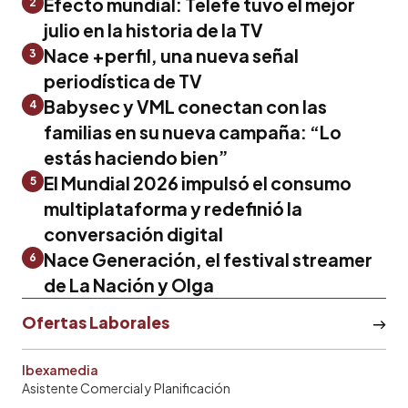
Efecto mundial: Telefe tuvo el mejor
2
julio en la historia de la TV
Nace +perfil, una nueva señal
3
periodística de TV
Babysec y VML conectan con las
4
familias en su nueva campaña: “Lo
estás haciendo bien”
El Mundial 2026 impulsó el consumo
5
multiplataforma y redefinió la
conversación digital
Nace Generación, el festival streamer
6
de La Nación y Olga
Ofertas Laborales
Ibexamedia
Asistente Comercial y Planificación