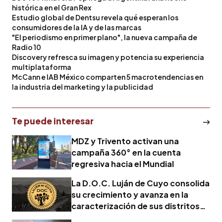
histórica en el Gran Rex
Estudio global de Dentsu revela qué esperan los
consumidores de la IA y de las marcas
"El periodismo en primer plano", la nueva campaña de
Radio 10
Discovery refresca su imagen y potencia su experiencia
multiplataforma
McCann e IAB México comparten 5 macrotendencias en
la industria del marketing y la publicidad
Te puede interesar
MDZ y Trivento activan una
campaña 360° en la cuenta
regresiva hacia el Mundial
La D.O.C. Luján de Cuyo consolida
su crecimiento y avanza en la
caracterización de sus distritos
vitivinícolas