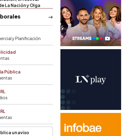
de La Nación y Olga
aborales
rcial y Planificación
blicidad
entas
ía Pública
uentas
SRL
dios
SRL
uentas
blica un aviso