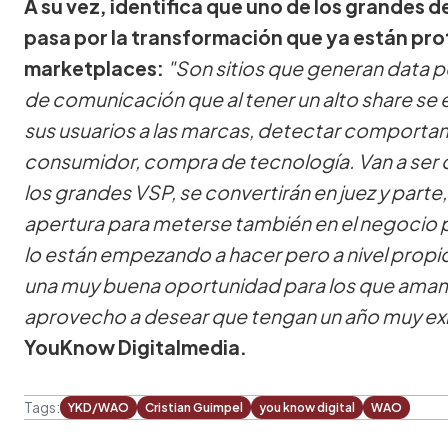
A su vez, identifica que uno de los grandes 
pasa por la transformación que ya están pr
marketplaces:
"Son sitios que generan data
de comunicación que al tener un alto share se 
sus usuarios a las marcas, detectar comporta
consumidor, compra de tecnología. Van a se
los grandes VSP, se convertirán en juez y parte
apertura para meterse también en el negocio p
lo están empezando a hacer pero a nivel propi
una muy buena oportunidad para los que amam
aprovecho a desear que tengan un año muy ex
YouKnow Digitalmedia.
Tags:
YKD/WAO
Cristian Guimpel
you know digital
WAO