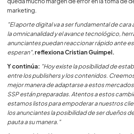
queda mucho margen de error en la toma de de
marketing.
"El aporte digital va a ser fundamental de cara
la omnicanalidad y el avance tecnológico, herr
anunciantes puedan reaccionar rápido ante es
esperan"
,
reflexiona Cristian Guimpel.
Y continúa:
"Hoy existe la posibilidad de esta
entre los publishers y los contenidos. Creemos
mejor manera de adaptarse a estos mercados, a
SSP están preparadas. Atentos a estos cambi
estamos listos para empoderar a nuestros clie
los anunciantes la posibilidad de ser dueños de
pauta a su manera."