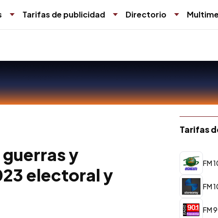
s
Tarifas de publicidad
Directorio
Multime
Tarifas 
 guerras y
FM 1
023 electoral y
FM 1
FM 9