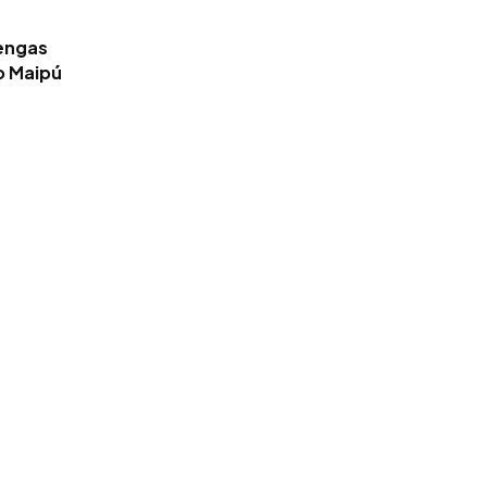
tengas
o Maipú