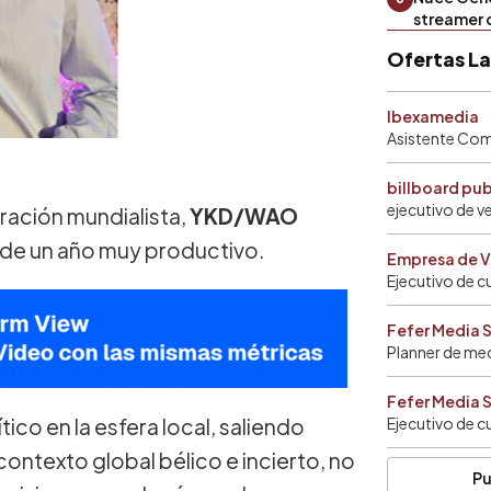
streamer 
Ofertas L
Ibexamedia
Asistente Come
billboard pu
ejecutivo de v
ración mundialista,
YKD/WAO
n de un año muy productivo.
Empresa de V
Ejecutivo de c
Fefer Media 
Planner de me
Fefer Media 
ico en la esfera local, saliendo
Ejecutivo de c
ontexto global bélico e incierto, no
Pu