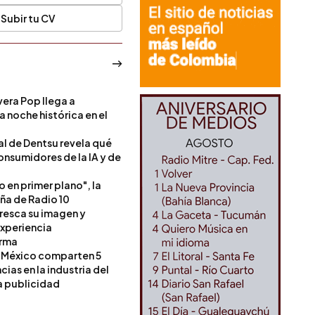
Subir tu CV
era Pop llega a
a noche histórica en el
l de Dentsu revela qué
onsumidores de la IA y de
o en primer plano", la
a de Radio 10
resca su imagen y
experiencia
orma
 México comparten 5
as en la industria del
a publicidad