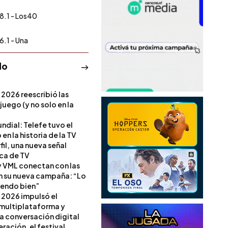
8.1 - Los40
6.1 - Una
do
 2026 reescribió las
 juego (y no solo en la
ndial: Telefe tuvo el
 en la historia de la TV
il, una nueva señal
ica de TV
 VML conectan con las
en su nueva campaña: “Lo
iendo bien”
 2026 impulsó el
multiplataforma y
la conversación digital
ración, el festival