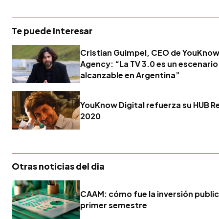
Te puede interesar
Cristian Guimpel, CEO de YouKnow
Agency: “La TV 3.0 es un escenario
alcanzable en Argentina”
YouKnow Digital refuerza su HUB R
2020
Otras noticias del dia
CAAM: cómo fue la inversión publici
primer semestre