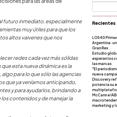
cisiones para las áreas de
 al futuro inmediato, especialmente
Recientes
amientas muy útiles para que los
tos altos vaivenes que nos
LOS40 Primav
Argentina: un
Gran Rex
Estudio globa
blecer redes cada vez más sólidas
esperan los c
las marcas
 que esta nueva dinámica es la
"El periodism
lgo para lo que sólo las agencias
nueva campañ
Discovery ref
os que ya veníamos anticipando,
potencia su 
ntes y para ayudarlos, brindando a
multiplataf
McCann e IAB
 los contenidos y de manejar la
macrotendenci
marketing y l