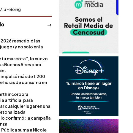
7.3 - Boing
do
 2026 reescribió las
 juego (y no solo en la
e tu mascota”, lo nuevo
s Buenos Aires para
int
l impulsó más de 1.200
de horas de consumo en
rth incorpora
ia artificial para
ar cualquier lugar en una
rsonalizada
l lo confirmó: la campaña
anza
a Pública suma a Nicole