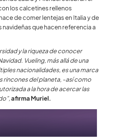
con los calcetines rellenos
 nace de comer lentejas en Italia y de
s navideñas que hacen referencia a
rsidad y la riqueza de conocer
Navidad. Vueling, más allá de una
iples nacionalidades, es una marca
s rincones del planeta, -así como
autorizada a la hora de acercar las
do”,
afirma Muriel.