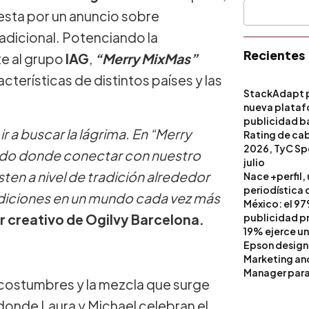
puesta por un anuncio sobre
radicional. Potenciando la
Recientes
te al grupo
IAG
,
“Merry MixMas”
erísticas de distintos países y las
StackAdapt p
nueva platafo
publicidad ba
 a buscar la lágrima. En “Merry
artificial
Rating de ca
2026, TyC Spo
ado donde conectar con nuestro
julio
sten a nivel de tradición alrededor
Nace +perfil,
periodística 
adiciones en un mundo cada vez más
México: el 97
r creativo de Ogilvy Barcelona.
publicidad pri
19% ejerce un
Epson design
Marketing a
Manager para 
 costumbres y la mezcla que surge
donde Laura y Michael celebran el