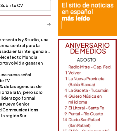
Subir tu CV
resenta Ivy Studio, una
rma central para la
sada en la inteligencia
ble: efecto Mundial
rts volvió a ganar en
 una nueva señal
de TV
% de las agencias de
oriza la IA, pero solo
 liderazgo formal
a nueva Senior
nd Communications
la región Sur