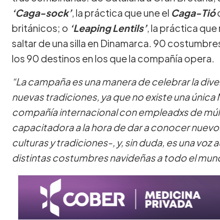
‘Caga-sock’
, la práctica que une el
Caga-Tió
británicos; o
‘Leaping Lentils’
, la práctica que
saltar de una silla en Dinamarca. 90 costumbre
los 90 destinos en los que la compañía opera.
“La campaña es una manera de celebrar la dive
nuevas tradiciones, ya que no existe una única 
compañía internacional con empleadxs de múlt
capacitadora a la hora de dar a conocer nuevo
culturas y tradiciones-, y, sin duda, es una voz 
distintas costumbres navideñas a todo el mun