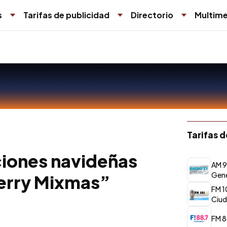
s
Tarifas de publicidad
Directorio
Multime
Tarifas 
ciones navideñas
AM 9
Gene
erry Mixmas”
FM 1
Ciud
FM 8