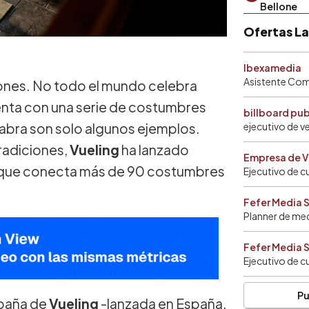
Bellone
Ofertas L
Ibexamedia
Asistente Come
iones. No todo el mundo celebra
uenta con una serie de costumbres
billboard pu
 cabra son solo algunos ejemplos.
ejecutivo de v
tradiciones,
Vueling
ha lanzado
Empresa de V
la que conecta más de 90 costumbres
Ejecutivo de c
Fefer Media 
Planner de me
Fefer Media 
Ejecutivo de c
Pu
paña de
Vueling
-lanzada en España,