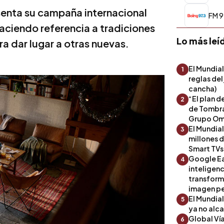
senta su campaña internacional
FM 9
aciendo referencia a tradiciones
Lo más leí
a dar lugar a otras nuevas.
El Mundial
1
reglas del
cancha)
“El plan d
2
de Tombra
Grupo Om
El Mundia
3
millones 
Smart TVs
Google Ea
4
inteligenc
transform
imagen pe
El Mundia
5
ya no alc
Global Ví
6