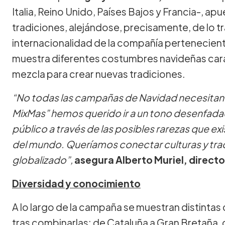
Italia, Reino Unido, Países Bajos y Francia-, a
tradiciones, alejándose, precisamente, de lo t
internacionalidad de la compañía pertenecien
muestra diferentes costumbres navideñas caract
mezcla para crear nuevas tradiciones.
“No todas las campañas de Navidad necesitan ir
MixMas” hemos querido ir a un tono desenfad
público a través de las posibles rarezas que exi
del mundo. Queríamos conectar culturas y tr
globalizado”,
asegura Alberto Muriel, directo
Diversidad y conocimiento
A lo largo de la campaña se muestran distintas
tras combinarlas: de Cataluña a Gran Bretaña, 