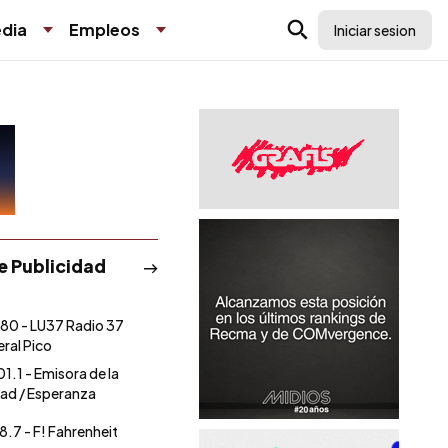
dia
Empleos
Iniciar sesion
de Publicidad
80 - LU37 Radio 37
ral Pico
01.1 - Emisora de la
ad / Esperanza
8.7 - F! Fahrenheit