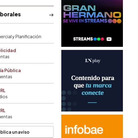
aborales
rcial y Planificación
blicidad
entas
ía Pública
uentas
SRL
dios
SRL
uentas
blica un aviso