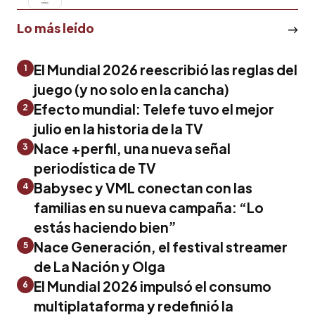
Lo más leído
El Mundial 2026 reescribió las reglas del
1
juego (y no solo en la cancha)
Efecto mundial: Telefe tuvo el mejor
2
julio en la historia de la TV
Nace +perfil, una nueva señal
3
periodística de TV
Babysec y VML conectan con las
4
familias en su nueva campaña: “Lo
estás haciendo bien”
Nace Generación, el festival streamer
5
de La Nación y Olga
El Mundial 2026 impulsó el consumo
6
multiplataforma y redefinió la