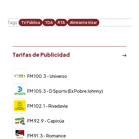
Tags:
TV Pública
TDA
RTA
Almirante Irízar
Tarifas de Publicidad
FM 100.3 - Universo
FM 105.3 - D Sports (Ex Pobre Johnny)
FM 102.1 - Rivadavia
FM 92.9 - Capicúa
FM 91.3 - Romance