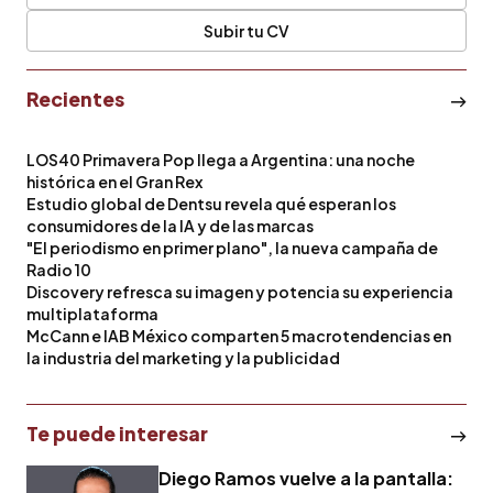
Subir tu CV
Recientes
LOS40 Primavera Pop llega a Argentina: una noche
histórica en el Gran Rex
Estudio global de Dentsu revela qué esperan los
consumidores de la IA y de las marcas
"El periodismo en primer plano", la nueva campaña de
Radio 10
Discovery refresca su imagen y potencia su experiencia
multiplataforma
McCann e IAB México comparten 5 macrotendencias en
la industria del marketing y la publicidad
Te puede interesar
Diego Ramos vuelve a la pantalla: