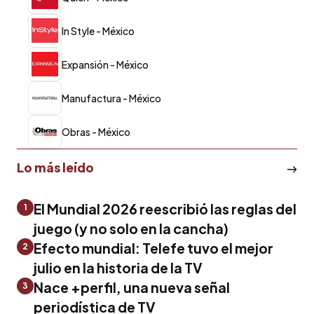
In Style - México
Expansión - México
Manufactura - México
Obras - México
Lo más leído
El Mundial 2026 reescribió las reglas del
1
juego (y no solo en la cancha)
Efecto mundial: Telefe tuvo el mejor
2
julio en la historia de la TV
Nace +perfil, una nueva señal
3
periodística de TV