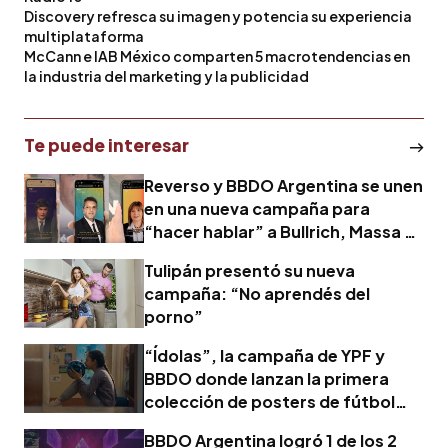
Discovery refresca su imagen y potencia su experiencia
multiplataforma
McCann e IAB México comparten 5 macrotendencias en
la industria del marketing y la publicidad
Te puede interesar
Reverso y BBDO Argentina se unen
en una nueva campaña para
“hacer hablar” a Bullrich, Massa y
Milei
Tulipán presentó su nueva
campaña: “No aprendés del
porno”
“Ídolas”, la campaña de YPF y
BBDO donde lanzan la primera
colección de posters de fútbol
femenino
BBDO Argentina logró 1 de los 2