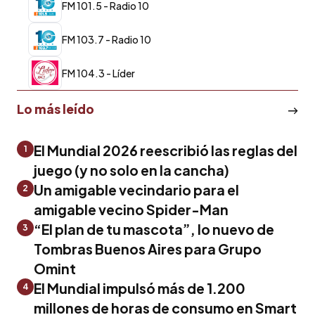
FM 101.5 - Radio 10
FM 103.7 - Radio 10
FM 104.3 - Líder
Lo más leído
El Mundial 2026 reescribió las reglas del
1
juego (y no solo en la cancha)
Un amigable vecindario para el
2
amigable vecino Spider-Man
“El plan de tu mascota”, lo nuevo de
3
Tombras Buenos Aires para Grupo
Omint
El Mundial impulsó más de 1.200
4
millones de horas de consumo en Smart