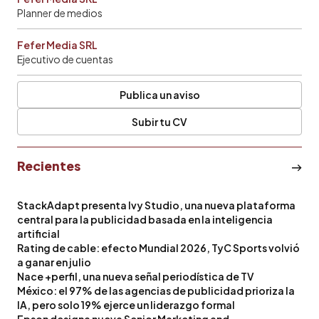
Planner de medios
Fefer Media SRL
Ejecutivo de cuentas
Publica un aviso
Subir tu CV
Recientes
StackAdapt presenta Ivy Studio, una nueva plataforma
central para la publicidad basada en la inteligencia
artificial
Rating de cable: efecto Mundial 2026, TyC Sports volvió
a ganar en julio
Nace +perfil, una nueva señal periodística de TV
México: el 97% de las agencias de publicidad prioriza la
IA, pero solo 19% ejerce un liderazgo formal
Epson designa nueva Senior Marketing and