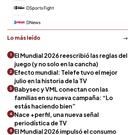
DSports Fight
DNews
Lo más leído
El Mundial 2026 reescribió las reglas del
1
juego (y no solo en la cancha)
Efecto mundial: Telefe tuvo el mejor
2
julio en la historia de la TV
Babysec y VML conectan con las
3
familias en su nueva campaña: “Lo
estás haciendo bien”
Nace +perfil, una nueva señal
4
periodística de TV
El Mundial 2026 impulsó el consumo
5