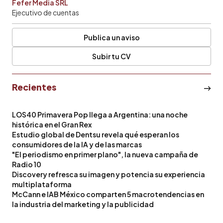
Fefer Media SRL
Ejecutivo de cuentas
Publica un aviso
Subir tu CV
Recientes
LOS40 Primavera Pop llega a Argentina: una noche
histórica en el Gran Rex
Estudio global de Dentsu revela qué esperan los
consumidores de la IA y de las marcas
"El periodismo en primer plano", la nueva campaña de
Radio 10
Discovery refresca su imagen y potencia su experiencia
multiplataforma
McCann e IAB México comparten 5 macrotendencias en
la industria del marketing y la publicidad