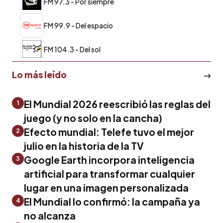
FM 97.3 - Por siempre
FM 99.9 - Del espacio
FM 104.3 - Del sol
Lo más leído
El Mundial 2026 reescribió las reglas del
1
juego (y no solo en la cancha)
Efecto mundial: Telefe tuvo el mejor
2
julio en la historia de la TV
Google Earth incorpora inteligencia
3
artificial para transformar cualquier
lugar en una imagen personalizada
El Mundial lo confirmó: la campaña ya
4
no alcanza