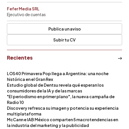
Fefer Media SRL
Ejecutivo de cuentas
Publica un aviso
Subir tu CV
Recientes
LOS40 Primavera Pop llega a Argentina: una noche
histórica en el Gran Rex
Estudio global de Dentsu revela qué esperan los
consumidores de la IA y de las marcas
"El periodismo en primer plano", la nueva campaña de
Radio 10
Discovery refresca su imagen y potencia su experiencia
multiplataforma
McCann e IAB México comparten 5 macrotendencias en
la industria del marketing y la publicidad