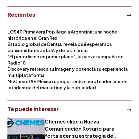
Recientes
LOS40 Primavera Pop llega a Argentina: una noche
histórica en el Gran Rex
Estudio global de Dentsu revela qué esperan los
consumidores de la IA y de las marcas
"El periodismo en primer plano", la nueva campaña de
Radio 10
Discovery refresca su imagen y potencia su experiencia
multiplataforma
McCann e IAB México comparten 5 macrotendencias en
la industria del marketing y la publicidad
Te puede interesar
Chemes elige a Nueva
Comunicación Rosario para
fortalecer su estrategia de