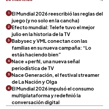
El Mundial 2026 reescribió las reglas del
1
juego (y no solo en la cancha)
Efecto mundial: Telefe tuvo el mejor
2
julio en la historia de la TV
Babysec y VML conectan con las
3
familias en su nueva campaña: “Lo
estás haciendo bien”
Nace +perfil, una nueva señal
4
periodística de TV
Nace Generación, el festival streamer
5
de La Nación y Olga
El Mundial 2026 impulsó el consumo
6
multiplataforma y redefinió la
conversación digital