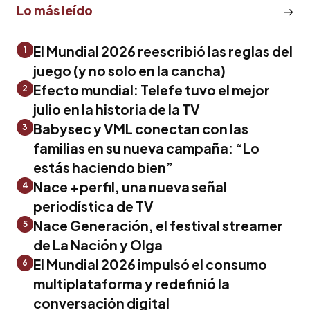
Lo más leído
El Mundial 2026 reescribió las reglas del
1
juego (y no solo en la cancha)
Efecto mundial: Telefe tuvo el mejor
2
julio en la historia de la TV
Babysec y VML conectan con las
3
familias en su nueva campaña: “Lo
estás haciendo bien”
Nace +perfil, una nueva señal
4
periodística de TV
Nace Generación, el festival streamer
5
de La Nación y Olga
El Mundial 2026 impulsó el consumo
6
multiplataforma y redefinió la
conversación digital