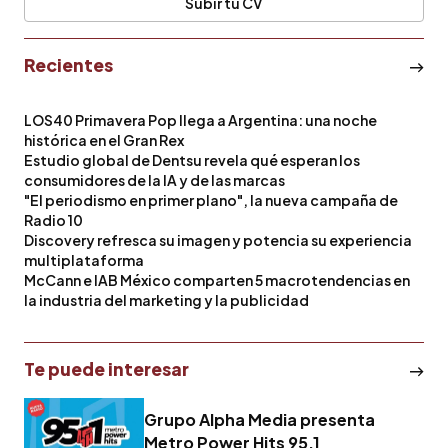
Subir tu CV
Recientes
LOS40 Primavera Pop llega a Argentina: una noche
histórica en el Gran Rex
Estudio global de Dentsu revela qué esperan los
consumidores de la IA y de las marcas
"El periodismo en primer plano", la nueva campaña de
Radio 10
Discovery refresca su imagen y potencia su experiencia
multiplataforma
McCann e IAB México comparten 5 macrotendencias en
la industria del marketing y la publicidad
Te puede interesar
Grupo Alpha Media presenta
Metro Power Hits 95.1