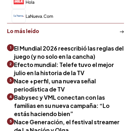
Hola
LaNueva.Com
Lo más leído
El Mundial 2026 reescribió las reglas del
1
juego (y no solo en la cancha)
Efecto mundial: Telefe tuvo el mejor
2
julio en la historia de la TV
Nace +perfil, una nueva señal
3
periodística de TV
Babysec y VML conectan con las
4
familias en su nueva campaña: “Lo
estás haciendo bien”
Nace Generación, el festival streamer
5
de La Nación y Olga