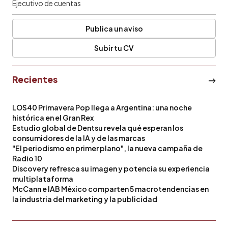
Ejecutivo de cuentas
Publica un aviso
Subir tu CV
Recientes
LOS40 Primavera Pop llega a Argentina: una noche
histórica en el Gran Rex
Estudio global de Dentsu revela qué esperan los
consumidores de la IA y de las marcas
"El periodismo en primer plano", la nueva campaña de
Radio 10
Discovery refresca su imagen y potencia su experiencia
multiplataforma
McCann e IAB México comparten 5 macrotendencias en
la industria del marketing y la publicidad