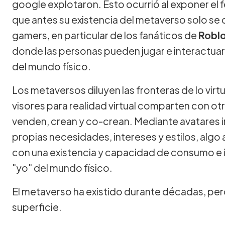
google explotaron. Esto ocurrió al exponer el
que antes su existencia del metaverso solo se
gamers, en particular de los fanáticos de
Robl
donde las personas pueden jugar e interactuar e
del mundo físico.
Los metaversos diluyen las fronteras de lo virtua
visores para realidad virtual comparten con o
venden, crean y co-crean. Mediante avatares i
propias necesidades, intereses y estilos, algo 
con una existencia y capacidad de consumo e i
"yo" del mundo físico.
El metaverso ha existido durante décadas, pero 
superficie.