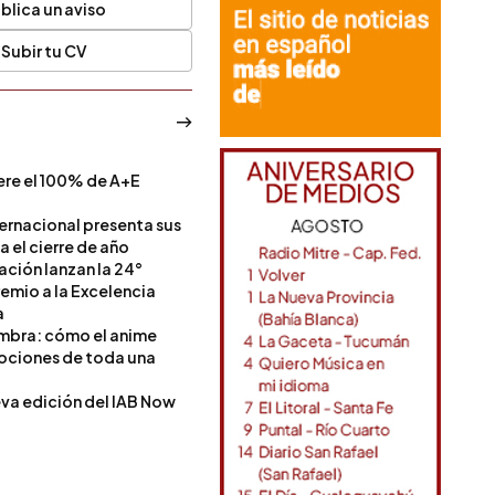
blica un aviso
Subir tu CV
ere el 100% de A+E
a
ternacional presenta sus
a el cierre de año
Nación lanzan la 24°
remio a la Excelencia
a
ombra: cómo el anime
mociones de toda una
va edición del IAB Now