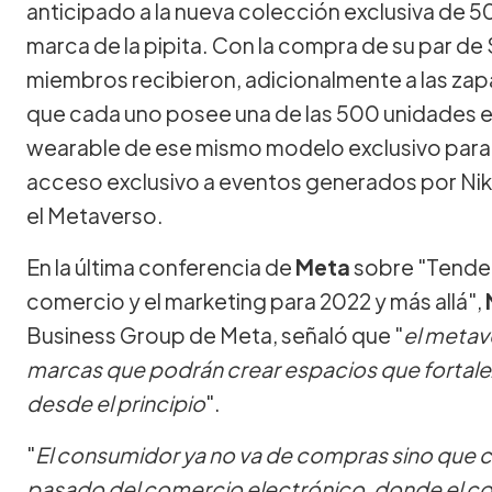
anticipado a la nueva colección exclusiva de 5
marca de la pipita. Con la compra de su par de 
miembros recibieron, adicionalmente a las zapat
que cada uno posee una de las 500 unidades ex
wearable de ese mismo modelo exclusivo para ut
acceso exclusivo a eventos generados por Nik
el Metaverso.
En la última conferencia de
Meta
sobre "Tenden
comercio y el marketing para 2022 y más allá",
Business Group de Meta, señaló que "
el metav
marcas que podrán crear espacios que fortale
desde el principio
".
"
El consumidor ya no va de compras sino qu
pasado del comercio electrónico, donde el c