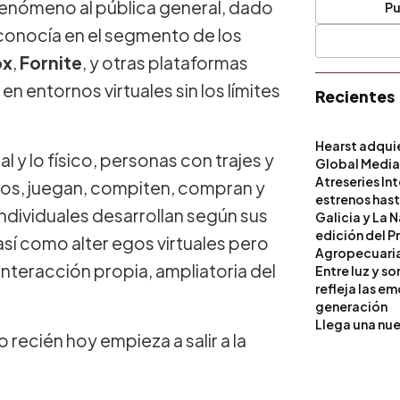
 fenómeno al pública general, dado
Pu
 conocía en el segmento de los
ox
,
Fornite
, y otras plataformas
n entornos virtuales sin los límites
Recientes
Hearst adqui
l y lo físico, personas con trajes y
Global Medi
Atreseries In
tros, juegan, compiten, compran y
estrenos hast
ndividuales desarrollan según sus
Galicia y La 
edición del P
así como alter egos virtuales pero
Agropecuari
nteracción propia, ampliatoria del
Entre luz y s
refleja las e
generación
Llega una nue
recién hoy empieza a salir a la