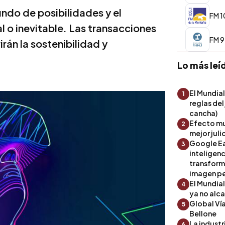
undo de posibilidades y el
FM 1
 o inevitable. Las transacciones
FM 9
irán la sostenibilidad y
Lo más leí
El Mundial
1
reglas del
cancha)
Efecto mu
2
mejor julio
Google Ea
3
inteligenc
transform
imagen pe
El Mundia
4
ya no alc
Global Ví
5
Bellone
La industr
6