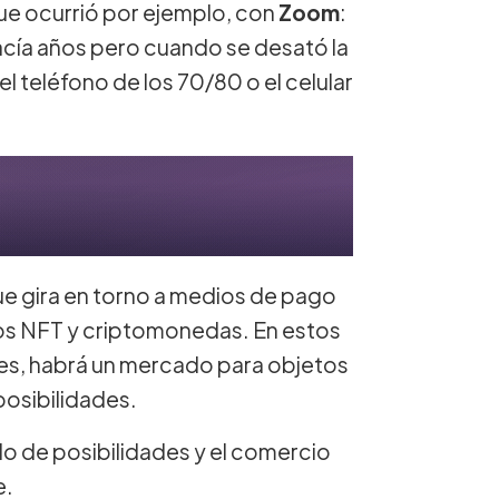
que ocurrió por ejemplo, con
Zoom
:
acía años pero cuando se desató la
l teléfono de los 70/80 o el celular
e gira en torno a medios de pago
 los NFT y criptomonedas. En estos
les, habrá un mercado para objetos
posibilidades.
do de posibilidades y el comercio
e.