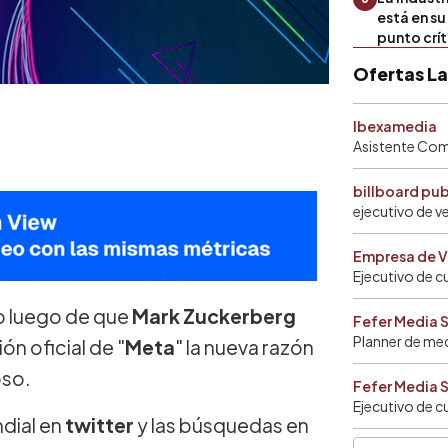
está en s
punto crí
Ofertas L
Ibexamedia
Asistente Come
billboard pu
ejecutivo de v
Empresa de V
Ejecutivo de c
so luego de que
Mark Zuckerberg
Fefer Media 
Planner de me
ón oficial de "
Meta
" la nueva razón
oso.
Fefer Media 
Ejecutivo de c
dial en
twitter
y las búsquedas en