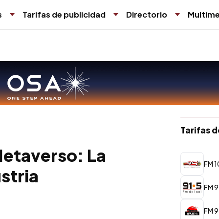
s
Tarifas de publicidad
Directorio
Multime
Tarifas 
Metaverso: La
FM 1
ustria
FM 9
FM 9