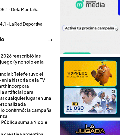
05.1 - De la Montaña
4.1 - La Red Deportiva
do
 2026 reescribió las
 juego (y no solo en la
ndial: Telefe tuvo el
 en la historia de la TV
rth incorpora
ia artificial para
ar cualquier lugar en una
rsonalizada
l lo confirmó: la campaña
anza
a Pública suma a Nicole
ia creativa argentina