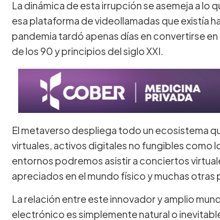
La dinámica de esta irrupción se asemeja a lo 
esa plataforma de videollamadas que existía h
pandemia tardó apenas días en convertirse en e
de los 90 y principios del siglo XXI.
El metaverso despliega todo un ecosistema qu
virtuales, activos digitales no fungibles como
entornos podremos asistir a conciertos virtua
apreciados en el mundo físico y muchas otras 
La relación entre este innovador y amplio mun
electrónico es simplemente natural o inevitabl