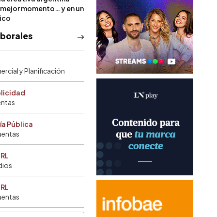
u mejor momento… y en un
tico
aborales
rcial y Planificación
blicidad
entas
ía Pública
uentas
SRL
dios
SRL
uentas