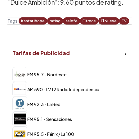
“Dulce Ambición”: 9.60 puntos de rating.
Tags:
Kantar Ibope
rating
telefe
Eltrece
El Nueve
TV
Tarifas de Publicidad
FM 95.7 - Nordeste
AM 590 - LV 12 Radio Independencia
FM 92.3 - La Red
FM 95.1 - Sensaciones
FM 95.5 - Fénix / La 100