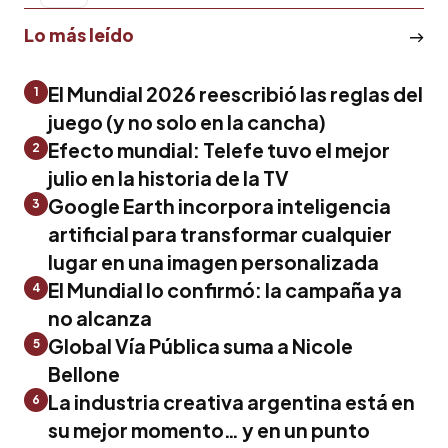
Lo más leído
El Mundial 2026 reescribió las reglas del
1
juego (y no solo en la cancha)
Efecto mundial: Telefe tuvo el mejor
2
julio en la historia de la TV
Google Earth incorpora inteligencia
3
artificial para transformar cualquier
lugar en una imagen personalizada
El Mundial lo confirmó: la campaña ya
4
no alcanza
Global Vía Pública suma a Nicole
5
Bellone
La industria creativa argentina está en
6
su mejor momento… y en un punto