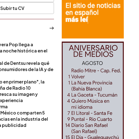
Subir tu CV
era Pop llega a
a noche histórica en el
l de Dentsu revela qué
onsumidores de la IA y de
o en primer plano", la
a de Radio 10
resca su imagen y
experiencia
orma
 México comparten 5
as en la industria del
a publicidad