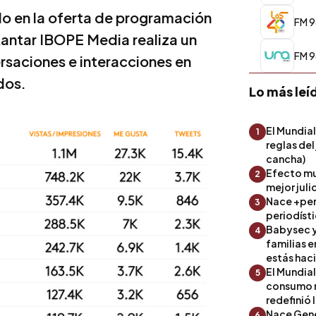
do en la oferta de programación
FM 9
Kantar IBOPE Media realiza un
FM 9
rsaciones e interacciones en
dos.
Lo más leí
El Mundial
1
reglas del
cancha)
Efecto mu
2
mejor julio
Nace +perf
3
periodíst
Babysec y
4
familias 
estás hac
El Mundial
5
consumo 
redefinió 
Nace Gene
6