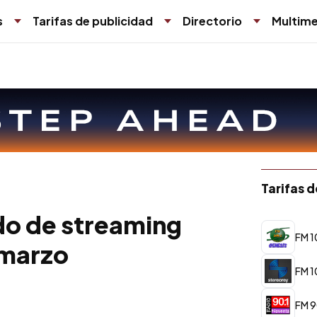
s
Tarifas de publicidad
Directorio
Multime
Tarifas 
do de streaming
FM 1
 marzo
FM 1
FM 9