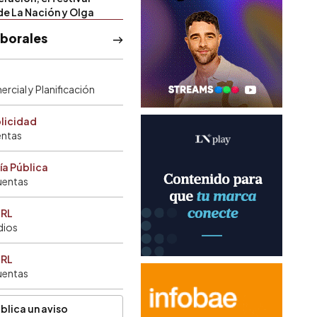
de La Nación y Olga
aborales
rcial y Planificación
blicidad
entas
ía Pública
uentas
SRL
dios
SRL
uentas
blica un aviso