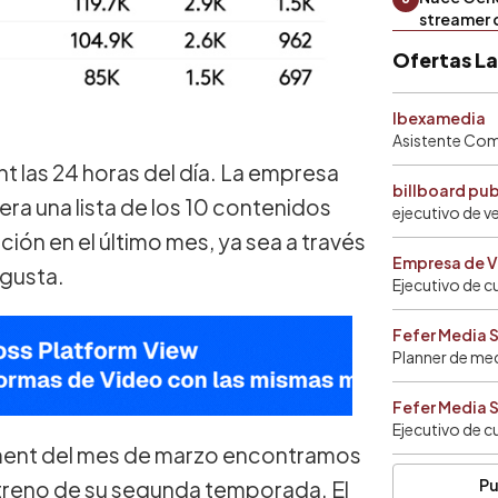
streamer 
Ofertas L
Ibexamedia
Asistente Come
 las 24 horas del día. La empresa
billboard pu
ra una lista de los 10 contenidos
ejecutivo de v
ión en el último mes, ya sea a través
Empresa de V
 gusta.
Ejecutivo de c
Fefer Media 
Planner de me
Fefer Media 
Ejecutivo de c
ement del mes de marzo encontramos
Pu
estreno de su segunda temporada. El