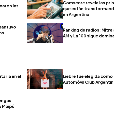
Comscore revela las pri
naron las
que están transformando
en Argentina
 mantuvo
Ranking de radios: Mitre
os
AM y La 100 sigue domin
e
taria en el
Liebre fue elegida como 
Automóvil Club Argenti
tengas
o Maipú