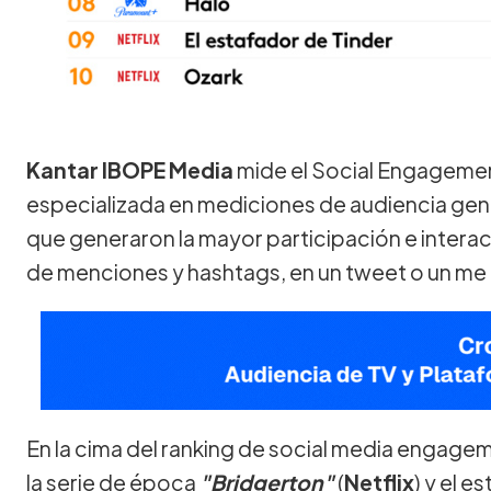
Kantar IBOPE Media
mide el Social Engagement
especializada en mediciones de audiencia gene
que generaron la mayor participación e interacc
de menciones y hashtags, en un tweet o un me
En la cima del ranking de social media engag
la serie de época
"Bridgerton"
(
Netflix
) y el 