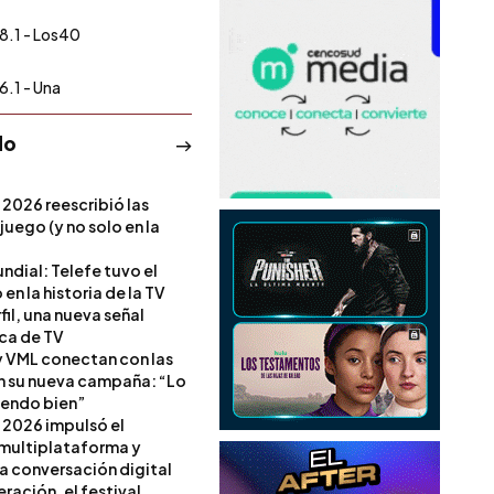
8.1 - Los40
6.1 - Una
do
 2026 reescribió las
 juego (y no solo en la
ndial: Telefe tuvo el
 en la historia de la TV
il, una nueva señal
ica de TV
 VML conectan con las
en su nueva campaña: “Lo
iendo bien”
 2026 impulsó el
multiplataforma y
la conversación digital
ración, el festival