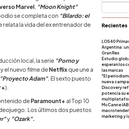
verso Marvel
,
"Moon Knight"
 podio se completa con
"Bilardo: el
 relata la vida del ex entrenador de
Recientes
LOS40 Primav
Argentina: un
Gran Rex
Estudio globa
ucción local, la serie
"Porno y
esperan los c
 y el nuevo filme de
Netflix
que une a
las marcas
"El periodism
"Proyecto Adam"
. El sexto puesto
nueva campañ
r+
).
Discovery ref
potencia su 
multiplataf
contenido de
Paramount+
al Top 10
McCann e IAB
ideojuego. Los últimos dos puestos
macrotendenci
marketing y l
er"
y
"Ozark".