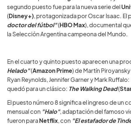
segundo puesto fue para la nueva serie del
Uni
(
Disney+)
, protagonizada por Oscar Isaac. El
doctor del fútbol"
(
HBO Max
), documental que
la Selección Argentina campeona del Mundo.
En el cuarto y quinto puesto aparecen una prod
Helado"
(
Amazon Prime
) de Martín Piroyansky
Ryan Reynolds, Jennifer Garner y Mark Ruffalo:
quedó para un clásico:
The Walking Dead
(
Sta
El puesto número 8 significa el ingreso de un 
mensual con
"Halo"
, adaptación del famoso v
fueron para
Netflix
, con
"El estafador de Tind