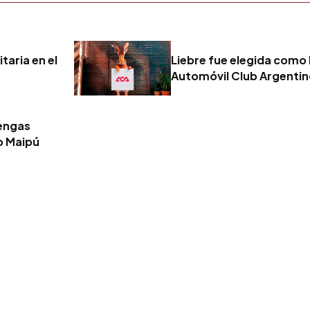
taria en el
Liebre fue elegida como 
Automóvil Club Argenti
tengas
o Maipú