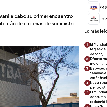
FM 9
evará a cabo su primer encuentro
FM 9
hablarán de cadenas de suministro
Lo más leí
El Mundial
1
reglas del
cancha)
Efecto mu
2
mejor julio
Babysec y
3
familias 
estás hac
Nace +perf
4
periodíst
El Mundial
5
consumo 
redefinió 
Nace Gene
6