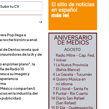
Subir tu CV
era Pop llega a
a noche histórica en el
l de Dentsu revela qué
onsumidores de la IA y de
o en primer plano", la
a de Radio 10
resca su imagen y
experiencia
orma
 México comparten 5
as en la industria del
a publicidad