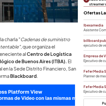
streamer 
Ofertas L
Ibexamedia
Asistente Come
la charla "
Cadenas de suministro
billboard pu
ejecutivo de v
stentable"
, que organiza el
teneciente al
Centro de Logística
Empresa de V
lógico de Buenos Aires
(ITBA).
El
Ejecutivo de c
l en la Sede Distrito Financiero, San
Fefer Media 
forma
Blackboard
.
Planner de me
Fefer Media 
Ejecutivo de c
Pu