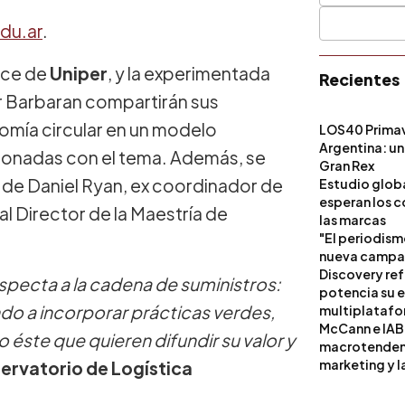
du.ar
.
ence de
Uniper
, y la experimentada
Recientes
r Barbaran compartirán sus
omía circular en un modelo
LOS40 Primav
Argentina: un
cionadas con el tema. Además, se
Gran Rex
de Daniel Ryan, ex coordinador de
Estudio globa
esperan los c
al Director de la Maestría de
las marcas
"El periodism
nueva campañ
Discovery ref
especta a la cadena de suministros:
potencia su 
o a incorporar prácticas verdes,
multiplataf
McCann e IAB
 éste que quieren difundir su valor y
macrotendenci
marketing y l
ervatorio de Logística