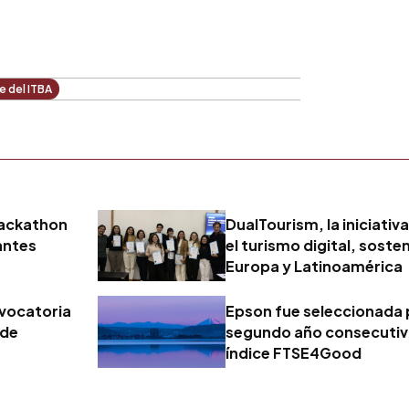
e del ITBA
Hackathon
DualTourism, la iniciati
antes
el turismo digital, sosten
Europa y Latinoamérica
nvocatoria
Epson fue seleccionada 
 de
segundo año consecutivo
índice FTSE4Good