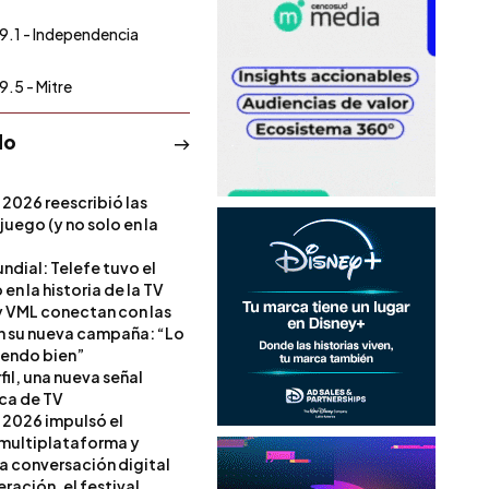
9.1 - Independencia
9.5 - Mitre
do
 2026 reescribió las
 juego (y no solo en la
ndial: Telefe tuvo el
 en la historia de la TV
 VML conectan con las
en su nueva campaña: “Lo
iendo bien”
il, una nueva señal
ica de TV
 2026 impulsó el
multiplataforma y
la conversación digital
ración, el festival