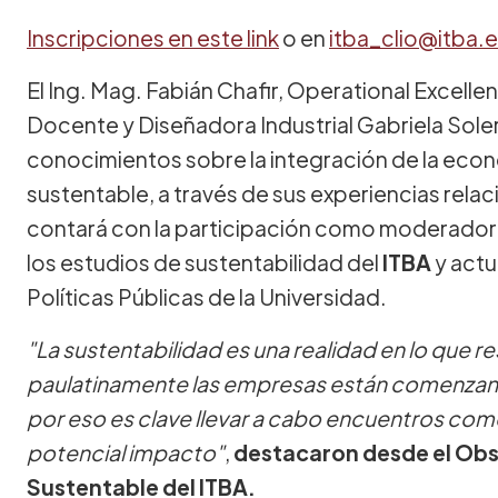
Inscripciones en este link
o en
itba_clio@itba.e
El Ing. Mag. Fabián Chafir, Operational Excell
Docente y Diseñadora Industrial Gabriela Sole
conocimientos sobre la integración de la econ
sustentable, a través de sus experiencias rela
contará con la participación como moderador 
los estudios de sustentabilidad del
ITBA
y actu
Políticas Públicas de la Universidad.
"La sustentabilidad es una realidad en lo que r
paulatinamente las empresas están comenzand
por eso es clave llevar a cabo encuentros como
potencial impacto"
,
destacaron desde el Obs
Sustentable del ITBA.