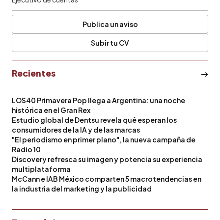
Publica un aviso
Subir tu CV
Recientes
LOS40 Primavera Pop llega a Argentina: una noche
histórica en el Gran Rex
Estudio global de Dentsu revela qué esperan los
consumidores de la IA y de las marcas
"El periodismo en primer plano", la nueva campaña de
Radio 10
Discovery refresca su imagen y potencia su experiencia
multiplataforma
McCann e IAB México comparten 5 macrotendencias en
la industria del marketing y la publicidad