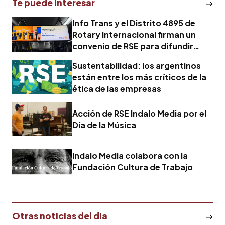
Te puede interesar
Info Trans y el Distrito 4895 de
Rotary Internacional firman un
convenio de RSE para difundir
campañas de bien público en el
Sustentabilidad: los argentinos
AMBA
están entre los más críticos de la
ética de las empresas
Acción de RSE Indalo Media por el
Día de la Música
Indalo Media colabora con la
Fundación Cultura de Trabajo
Otras noticias del dia