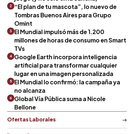
“El plan de tu mascota”, lo nuevo de
2
Tombras Buenos Aires para Grupo
Omint
El Mundial impulsó más de 1.200
3
millones de horas de consumo en Smart
TVs
Google Earth incorpora inteligencia
4
artificial para transformar cualquier
lugar en una imagen personalizada
El Mundial lo confirmó: la campaña ya
5
no alcanza
Global Vía Pública suma a Nicole
6
Bellone
Ofertas Laborales