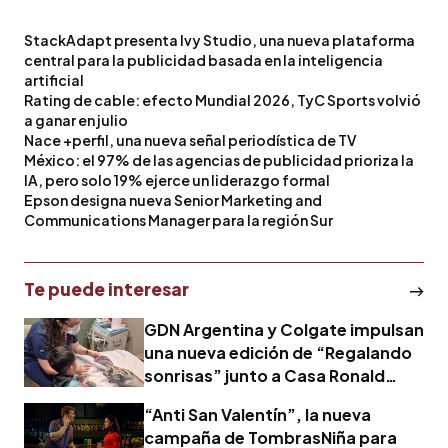
StackAdapt presenta Ivy Studio, una nueva plataforma
central para la publicidad basada en la inteligencia
artificial
Rating de cable: efecto Mundial 2026, TyC Sports volvió
a ganar en julio
Nace +perfil, una nueva señal periodística de TV
México: el 97% de las agencias de publicidad prioriza la
IA, pero solo 19% ejerce un liderazgo formal
Epson designa nueva Senior Marketing and
Communications Manager para la región Sur
Te puede interesar
GDN Argentina y Colgate impulsan
una nueva edición de “Regalando
sonrisas” junto a Casa Ronald
McDonald Argentina
“Anti San Valentín”, la nueva
campaña de TombrasNiña para