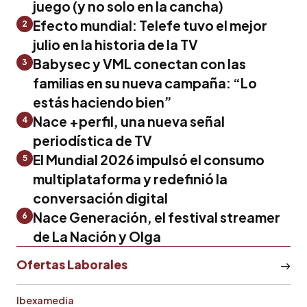
juego (y no solo en la cancha)
Efecto mundial: Telefe tuvo el mejor
2
julio en la historia de la TV
Babysec y VML conectan con las
3
familias en su nueva campaña: “Lo
estás haciendo bien”
Nace +perfil, una nueva señal
4
periodística de TV
El Mundial 2026 impulsó el consumo
5
multiplataforma y redefinió la
conversación digital
Nace Generación, el festival streamer
6
de La Nación y Olga
Ofertas Laborales
Ibexamedia