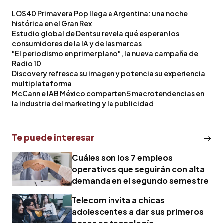
LOS40 Primavera Pop llega a Argentina: una noche
histórica en el Gran Rex
Estudio global de Dentsu revela qué esperan los
consumidores de la IA y de las marcas
"El periodismo en primer plano", la nueva campaña de
Radio 10
Discovery refresca su imagen y potencia su experiencia
multiplataforma
McCann e IAB México comparten 5 macrotendencias en
la industria del marketing y la publicidad
Te puede interesar
Cuáles son los 7 empleos
operativos que seguirán con alta
demanda en el segundo semestre
Telecom invita a chicas
adolescentes a dar sus primeros
pasos en tecnología