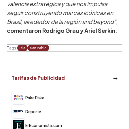
valencia estratégica y que nos impulsa
seguir construyendo marcas icónicas en
Brasil, alrededor de la región and beyond”
,
comentaron
Rodrigo Grau y Ariel Serkin
.
Tags:
Isla
San Pablo
Tarifas de Publicidad
Paka Paka
Deportv
El Economista.com