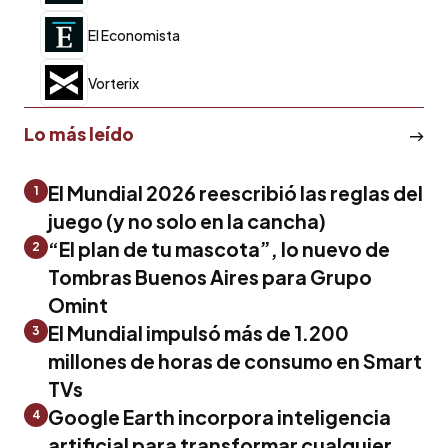
El Economista
Vorterix
Lo más leído
El Mundial 2026 reescribió las reglas del
1
juego (y no solo en la cancha)
“El plan de tu mascota”, lo nuevo de
2
Tombras Buenos Aires para Grupo
Omint
El Mundial impulsó más de 1.200
3
millones de horas de consumo en Smart
TVs
Google Earth incorpora inteligencia
4
artificial para transformar cualquier