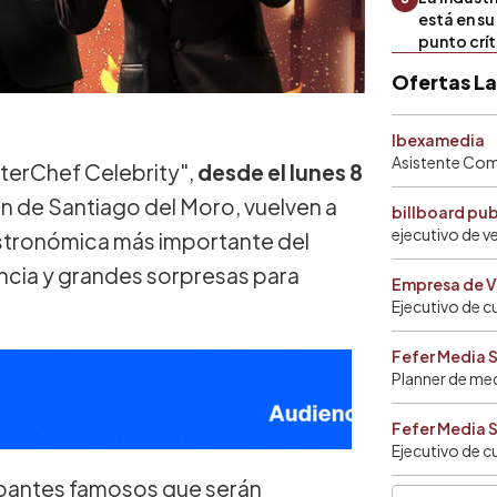
está en s
punto crí
Ofertas L
Ibexamedia
Asistente Come
terChef Celebrity",
desde el lunes 8
 de Santiago del Moro, vuelven a
billboard pu
ejecutivo de v
stronómica más importante del
cia y grandes sorpresas para
Empresa de V
Ejecutivo de c
Fefer Media 
Planner de me
Fefer Media 
Ejecutivo de c
cipantes famosos que serán