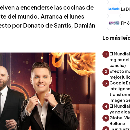
elven a encenderse las cocinas de
La Di
e del mundo. Arranca el lunes
FM 89
esto por Donato de Santis, Damián
Lo más leí
El Mundial
1
reglas del
cancha)
Efecto mu
2
mejor julio
Google Ea
3
inteligenc
transform
imagen pe
El Mundia
4
ya no alc
Global Ví
5
Bellone
La industr
6