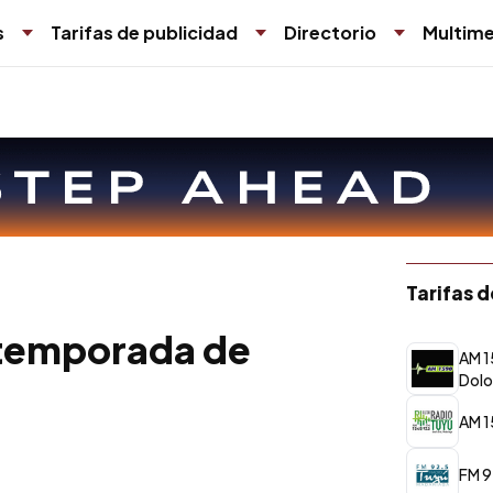
s
Tarifas de publicidad
Directorio
Multime
Tarifas 
a temporada de
AM 1
Dolo
AM 1
FM 9