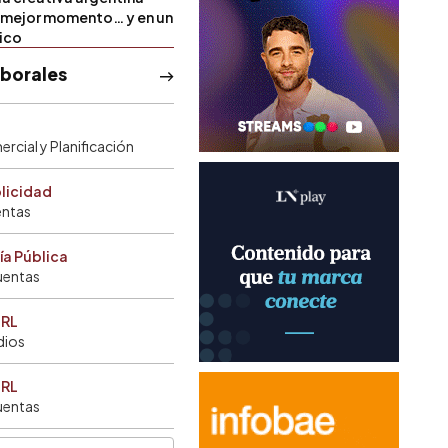
u mejor momento… y en un
tico
aborales
rcial y Planificación
blicidad
entas
ía Pública
uentas
SRL
dios
SRL
uentas