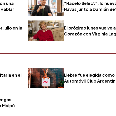
con una
“Hacelo Select”, lo nuevo
 Hablar
Havas junto a Damián Be
 julio en la
El próximo lunes vuelve a
Corazón con Virginia La
taria en el
Liebre fue elegida como 
Automóvil Club Argenti
tengas
o Maipú