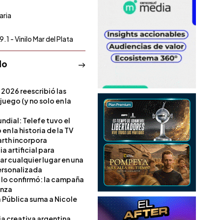
aria
.1 - Vinilo Mar del Plata
do
 2026 reescribió las
 juego (y no solo en la
ndial: Telefe tuvo el
 en la historia de la TV
rth incorpora
ia artificial para
ar cualquier lugar en una
rsonalizada
l lo confirmó: la campaña
anza
a Pública suma a Nicole
ia creativa argentina