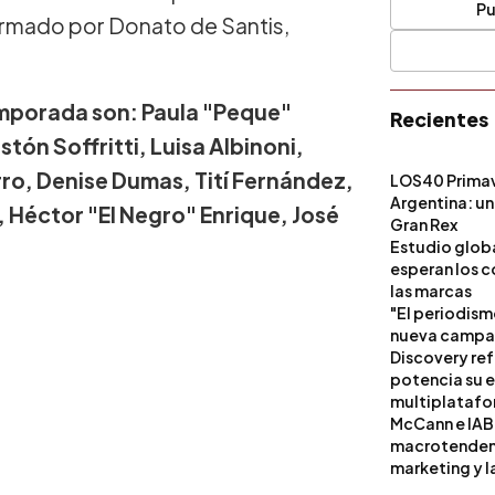
Pu
ormado por Donato de Santis,
emporada son: Paula "Peque"
Recientes
tón Soffritti, Luisa Albinoni,
rro, Denise Dumas, Tití Fernández,
LOS40 Primav
Argentina: un
, Héctor "El Negro" Enrique, José
Gran Rex
Estudio globa
esperan los c
las marcas
"El periodism
nueva campañ
Discovery ref
potencia su 
multiplataf
McCann e IAB
macrotendenci
marketing y l