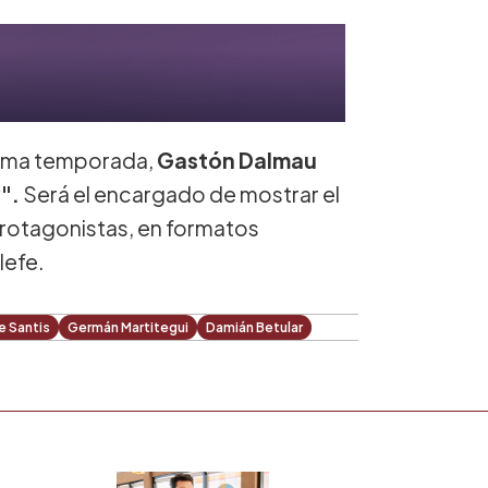
tima temporada,
Gastón Dalmau
".
Será el encargado de mostrar el
protagonistas, en formatos
lefe.
e Santis
Germán Martitegui
Damián Betular