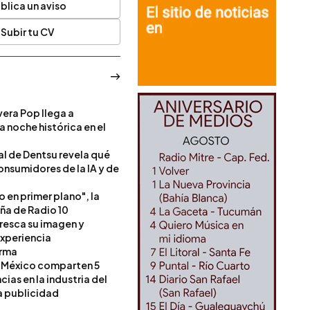
blica un aviso
Subir tu CV
era Pop llega a
a noche histórica en el
l de Dentsu revela qué
onsumidores de la IA y de
o en primer plano", la
a de Radio 10
resca su imagen y
experiencia
orma
 México comparten 5
as en la industria del
a publicidad