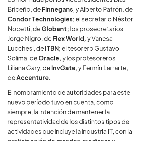
Briceño, de
Finnegans
, y Alberto Patrón, de
Condor Technologies
; el secretario Néstor
Nocetti, de
Globant;
los prosecretarios
Jorge Nigro, de
Flex World,
y Vanesa
Lucchesi, de
ITBN
; el tesorero Gustavo
Solima, de
Oracle,
y los protesoreros
Liliana Gary, de
InvGate
, y Fermín Larrarte,
de
Accenture.
El nombramiento de autoridades para este
nuevo período tuvo en cuenta, como
siempre, la intención de mantener la
representatividad de los distintos tipos de
actividades que incluye la industria IT, con la
participación de grandes, medianas y