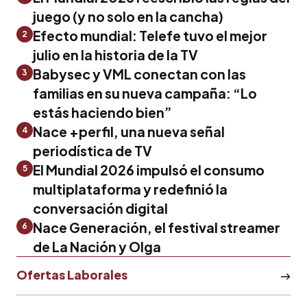
juego (y no solo en la cancha)
Efecto mundial: Telefe tuvo el mejor
2
julio en la historia de la TV
Babysec y VML conectan con las
3
familias en su nueva campaña: “Lo
estás haciendo bien”
Nace +perfil, una nueva señal
4
periodística de TV
El Mundial 2026 impulsó el consumo
5
multiplataforma y redefinió la
conversación digital
Nace Generación, el festival streamer
6
de La Nación y Olga
Ofertas Laborales