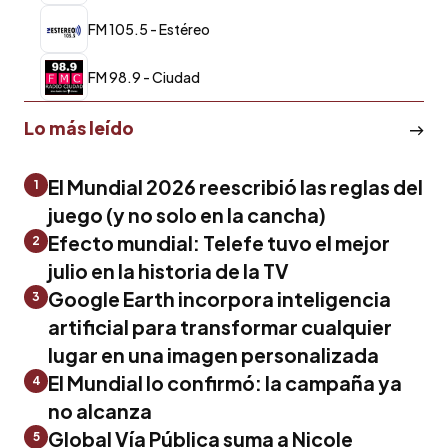
FM 105.5 - Estéreo
FM 98.9 - Ciudad
Lo más leído
El Mundial 2026 reescribió las reglas del
1
juego (y no solo en la cancha)
Efecto mundial: Telefe tuvo el mejor
2
julio en la historia de la TV
Google Earth incorpora inteligencia
3
artificial para transformar cualquier
lugar en una imagen personalizada
El Mundial lo confirmó: la campaña ya
4
no alcanza
Global Vía Pública suma a Nicole
5