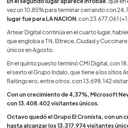
En el segundo lugar aparece Infobae
, que en
vez un 10,85% para terminar cerrando con 24.7
lugar fue para LA NACION
, con 23.677.061 (+1
Artear Digital continúa en el cuarto lugar, ha
que engloba a TN, Eltrece, Ciudad y Cuccinare,
únicos en Agosto.
En el quinto puesto terminó CMI Digital, con 18
el sexto el Grupo Indalo, que tiene a los sitio
Raitingcero, entre otros, con 13.698.142 visita
Con un crecimiento de 4,37%, Microsoft New
con 13.408.402 visitantes únicos.
Octavo quedó el Grupo El Cronista, con un 
hasta alcanzar los 13.317.974 visitantes únic