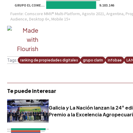
Tags:
ranking de propiedades digitales
grupo clarin
infobae
LA 
Te puede interesar
Galicia y La Nación lanzan la 24° ed
Premio a la Excelencia Agropecuar