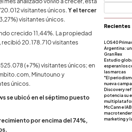
 el mes analizado volvió a crecer, esta
20.012 visitantes únicos.
Y el tercer
3,27%) visitantes únicos.
Recientes
biendo crecido 11,44%. La propiedad
 recibió 20.178.710 visitantes
LOS40 Primav
Argentina: un
Gran Rex
Estudio globa
.525.078 (+7%) visitantes únicos; en
esperan los c
las marcas
s Ambito.com, Minutouno y
"El periodism
ntes únicos.
nueva campañ
Discovery ref
potencia su 
s se ubicó en el séptimo puesto
multiplataf
McCann e IAB
macrotendenci
marketing y l
crecimiento por encima del 74%,
os.