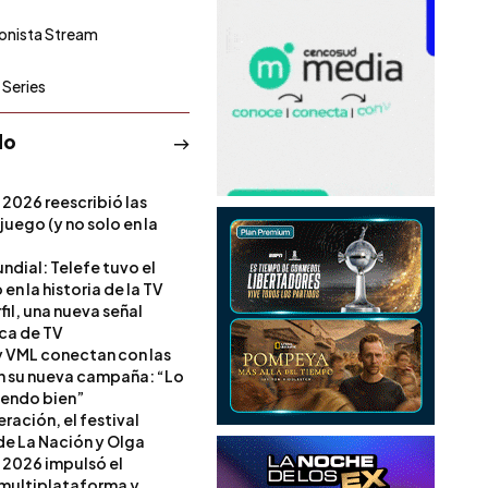
ronista Stream
Series
do
 2026 reescribió las
 juego (y no solo en la
ndial: Telefe tuvo el
 en la historia de la TV
il, una nueva señal
ica de TV
 VML conectan con las
en su nueva campaña: “Lo
iendo bien”
ración, el festival
de La Nación y Olga
 2026 impulsó el
multiplataforma y