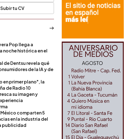
Subir tu CV
era Pop llega a
a noche histórica en el
l de Dentsu revela qué
onsumidores de la IA y de
o en primer plano", la
a de Radio 10
resca su imagen y
experiencia
orma
 México comparten 5
as en la industria del
a publicidad