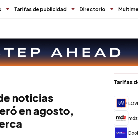
s
Tarifas de publicidad
Directorio
Multime
Tarifas 
e noticias
LOV
deró en agosto,
mdz
cerca
Dooh