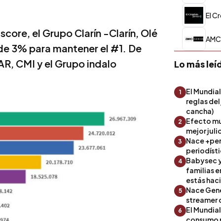
El C
core, el Grupo Clarín -Clarín, Olé
AMC 
 de 3% para mantener el #1. De
R, CMI y el Grupo indalo
Lo más leí
El Mundial
1
reglas del
cancha)
Efecto mu
2
mejor julio
Nace +perf
3
periodíst
Babysec y
4
familias 
estás hac
Nace Gene
5
streamer 
El Mundial
6
consumo 