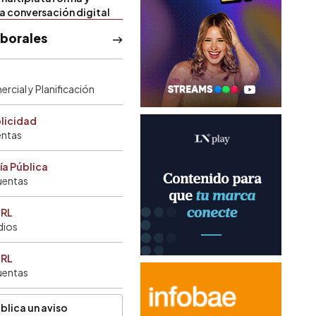
la conversación digital
aborales
rcial y Planificación
blicidad
entas
ía Pública
uentas
SRL
dios
SRL
uentas
blica un aviso