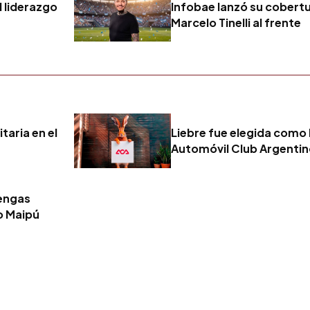
l liderazgo
Infobae lanzó su cobert
Marcelo Tinelli al frente
taria en el
Liebre fue elegida como 
Automóvil Club Argenti
tengas
o Maipú