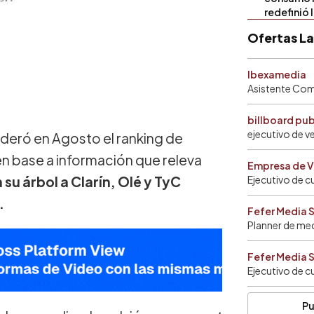
redefinió 
Ofertas L
Ibexamedia
Asistente Come
billboard pu
ejecutivo de v
ideró en Agosto el ranking de
en base a información que releva
Empresa de V
 su árbol a Clarín, Olé y TyC
Ejecutivo de c
.
Fefer Media 
Planner de me
Fefer Media 
Ejecutivo de c
Pu