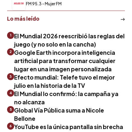
FM 95.3 - Mujer FM
Lo más leído
El Mundial 2026 reescribió las reglas del
1
juego (y no solo en la cancha)
Google Earth incorpora inteligencia
2
artificial para transformar cualquier
lugar en una imagen personalizada
Efecto mundial: Telefe tuvo el mejor
3
julio en la historia de la TV
El Mundial lo confirmó: la campaña ya
4
no alcanza
Global Vía Pública suma a Nicole
5
Bellone
YouTube es la única pantalla sin brecha
6