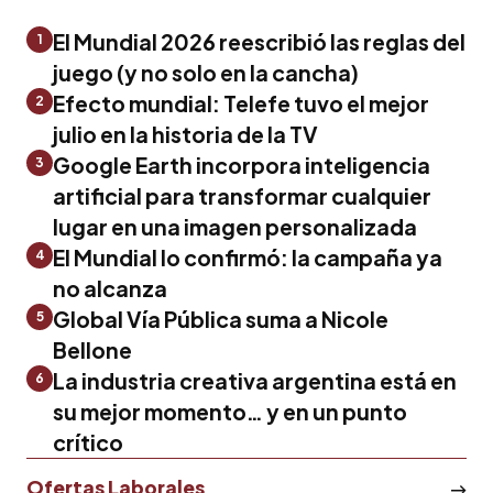
El Mundial 2026 reescribió las reglas del
1
juego (y no solo en la cancha)
Efecto mundial: Telefe tuvo el mejor
2
julio en la historia de la TV
Google Earth incorpora inteligencia
3
artificial para transformar cualquier
lugar en una imagen personalizada
El Mundial lo confirmó: la campaña ya
4
no alcanza
Global Vía Pública suma a Nicole
5
Bellone
La industria creativa argentina está en
6
su mejor momento… y en un punto
crítico
Ofertas Laborales