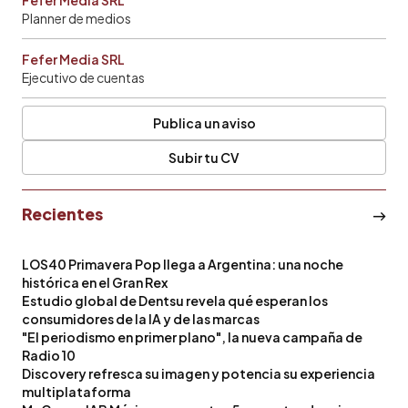
Planner de medios
Fefer Media SRL
Ejecutivo de cuentas
Publica un aviso
Subir tu CV
Recientes
LOS40 Primavera Pop llega a Argentina: una noche
histórica en el Gran Rex
Estudio global de Dentsu revela qué esperan los
consumidores de la IA y de las marcas
"El periodismo en primer plano", la nueva campaña de
Radio 10
Discovery refresca su imagen y potencia su experiencia
multiplataforma