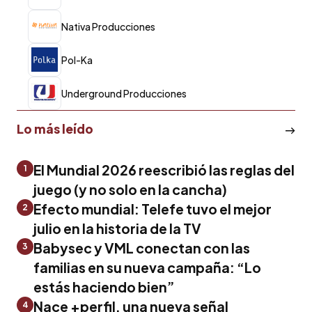
Nativa Producciones
Pol-Ka
Underground Producciones
Lo más leído
El Mundial 2026 reescribió las reglas del
1
juego (y no solo en la cancha)
Efecto mundial: Telefe tuvo el mejor
2
julio en la historia de la TV
Babysec y VML conectan con las
3
familias en su nueva campaña: “Lo
estás haciendo bien”
Nace +perfil, una nueva señal
4