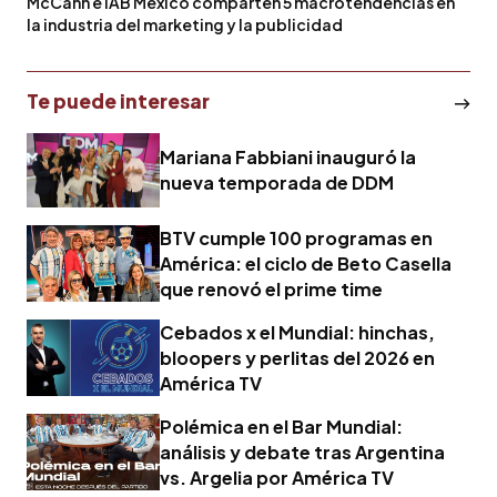
McCann e IAB México comparten 5 macrotendencias en
la industria del marketing y la publicidad
Te puede interesar
Mariana Fabbiani inauguró la
nueva temporada de DDM
BTV cumple 100 programas en
América: el ciclo de Beto Casella
que renovó el prime time
Cebados x el Mundial: hinchas,
bloopers y perlitas del 2026 en
América TV
Polémica en el Bar Mundial:
análisis y debate tras Argentina
vs. Argelia por América TV