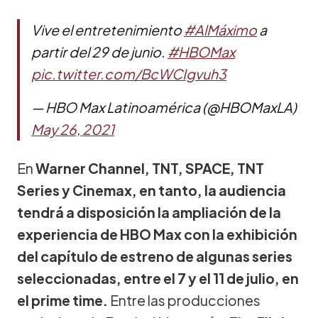
Vive el entretenimiento
#AlMáximo
a
partir del 29 de junio.
#HBOMax
pic.twitter.com/BcWCIgvuh3
— HBO Max Latinoamérica (@HBOMaxLA)
May 26, 2021
En
Warner Channel, TNT, SPACE, TNT
Series y Cinemax, en tanto, la audiencia
tendrá a disposición la ampliación de la
experiencia de HBO Max con la exhibición
del capítulo de estreno de algunas series
seleccionadas, entre el 7 y el 11 de julio, en
el prime time.
Entre las producciones