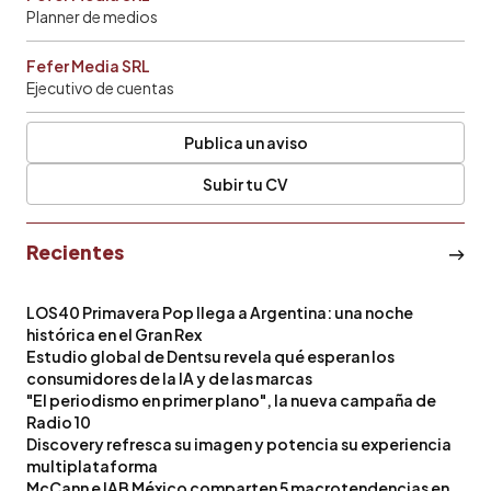
Planner de medios
Fefer Media SRL
Ejecutivo de cuentas
Publica un aviso
Subir tu CV
Recientes
LOS40 Primavera Pop llega a Argentina: una noche
histórica en el Gran Rex
Estudio global de Dentsu revela qué esperan los
consumidores de la IA y de las marcas
"El periodismo en primer plano", la nueva campaña de
Radio 10
Discovery refresca su imagen y potencia su experiencia
multiplataforma
McCann e IAB México comparten 5 macrotendencias en