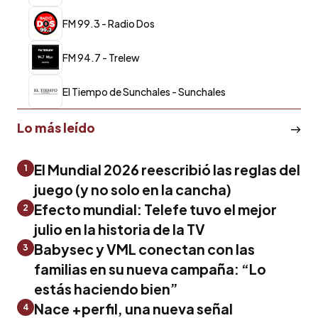
FM 99.3 - Radio Dos
FM 94.7 - Trelew
El Tiempo de Sunchales - Sunchales
Lo más leído
El Mundial 2026 reescribió las reglas del
1
juego (y no solo en la cancha)
Efecto mundial: Telefe tuvo el mejor
2
julio en la historia de la TV
Babysec y VML conectan con las
3
familias en su nueva campaña: “Lo
estás haciendo bien”
Nace +perfil, una nueva señal
4