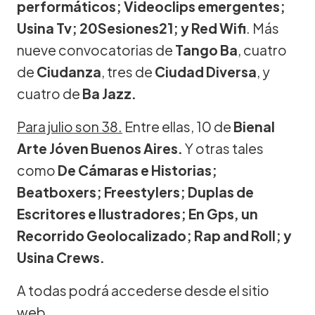
performáticos; Videoclips emergentes;
Usina Tv; 20Sesiones21; y Red Wifi
. Más
nueve convocatorias de
Tango Ba
, cuatro
de
Ciudanza
, tres de
Ciudad Diversa
, y
cuatro de
Ba Jazz.
Para julio son 38.
Entre ellas, 10 de
Bienal
Arte Jóven Buenos Aires.
Y otras tales
como
De Cámaras e Historias;
Beatboxers; Freestylers; Duplas de
Escritores e Ilustradores; En Gps, un
Recorrido Geolocalizado; Rap and Roll; y
Usina Crews.
A todas podrá accederse desde el sitio
web