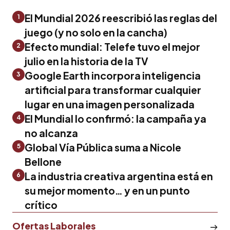
El Mundial 2026 reescribió las reglas del
1
juego (y no solo en la cancha)
Efecto mundial: Telefe tuvo el mejor
2
julio en la historia de la TV
Google Earth incorpora inteligencia
3
artificial para transformar cualquier
lugar en una imagen personalizada
El Mundial lo confirmó: la campaña ya
4
no alcanza
Global Vía Pública suma a Nicole
5
Bellone
La industria creativa argentina está en
6
su mejor momento… y en un punto
crítico
Ofertas Laborales