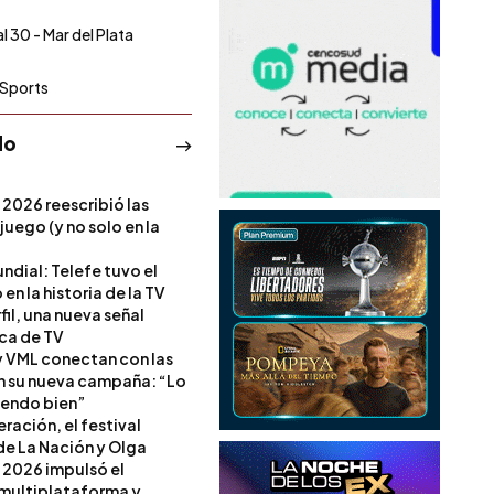
l 30 - Mar del Plata
Sports
do
 2026 reescribió las
 juego (y no solo en la
ndial: Telefe tuvo el
 en la historia de la TV
il, una nueva señal
ica de TV
 VML conectan con las
en su nueva campaña: “Lo
iendo bien”
ración, el festival
de La Nación y Olga
 2026 impulsó el
multiplataforma y