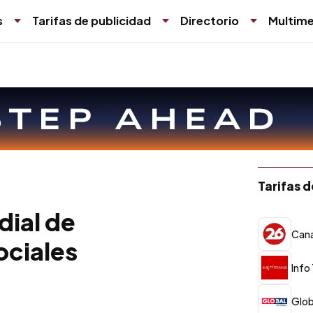
s
Tarifas de publicidad
Directorio
Multime
Tarifas 
dial de
Cana
ociales
Info
Glob