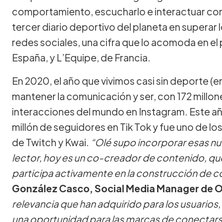
comportamiento, escucharlo e interactuar con él
tercer diario deportivo del planeta en superar 
redes sociales, una cifra que lo acomoda en el
España, y L’Equipe, de Francia.
En 2020, el año que vivimos casi sin deporte (e
mantener la comunicación y ser, con 172 millon
interacciones del mundo en Instagram. Este añ
millón de seguidores en Tik Tok y fue uno de l
de Twitch y Kwai.
“Olé supo incorporar esas nue
lector, hoy es un co-creador de contenido, que
participa activamente en la construcción de 
González Casco, Social Media Manager de O
relevancia que han adquirido para los usuarios
una oportunidad para las marcas de conectars