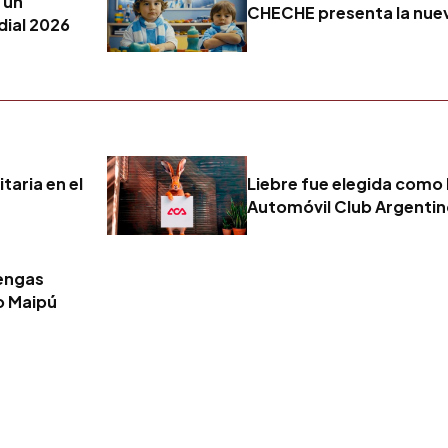
 un
CHECHE presenta la nue
dial 2026
taria en el
Liebre fue elegida como 
Automóvil Club Argenti
tengas
o Maipú