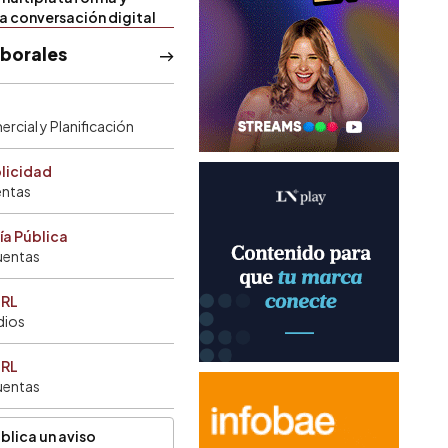
la conversación digital
aborales
rcial y Planificación
blicidad
entas
ía Pública
uentas
SRL
dios
SRL
uentas
blica un aviso