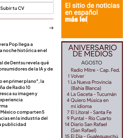
Subir tu CV
era Pop llega a
a noche histórica en el
l de Dentsu revela qué
onsumidores de la IA y de
o en primer plano", la
a de Radio 10
resca su imagen y
experiencia
orma
 México comparten 5
as en la industria del
a publicidad