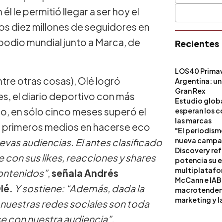
 le permitió llegar a ser hoy el
los diez millones de seguidores en
 podio mundial junto a Marca, de
Recientes
LOS40 Primav
ntre otras cosas), Olé logró
Argentina: un
Gran Rex
es, el diario deportivo con más
Estudio globa
o, en sólo cinco meses superó el
esperan los c
las marcas
os primeros medios en hacerse eco
"El periodism
nueva campañ
vas audiencias. El antes clasificado
Discovery ref
 con sus likes, reacciones y shares
potencia su 
multiplataf
contenidos”
,
señala Andrés
McCann e IAB
lé.
Y sostiene: “Además, dada la
macrotendenci
marketing y l
, nuestras redes sociales son toda
e con nuestra audiencia”.