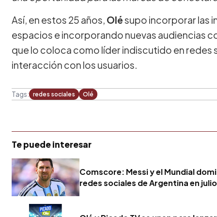
Así, en estos 25 años,
Olé
supo incorporar las
espacios e incorporando nuevas audiencias con 
que lo coloca como líder indiscutido en redes 
interacción con los usuarios.
Tags:
redes sociales
Olé
Te puede interesar
Comscore: Messi y el Mundial domi
redes sociales de Argentina en julio