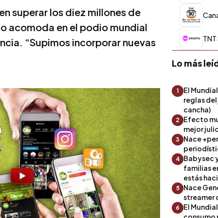
 en superar los diez millones de
Cana
 lo acomoda en el podio mundial
TNT 
ancia. “Supimos incorporar nuevas
Lo más leí
El Mundial
1
reglas del
cancha)
Efecto mu
2
mejor julio
Nace +perf
3
periodíst
Babysec y
4
familias 
estás hac
Nace Gene
5
streamer 
El Mundial
6
consumo 