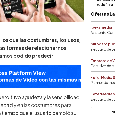
redefinió 
Ofertas L
Ibexamedia
Asistente Come
 los que las costumbres, los usos,
billboard pu
y las formas de relacionarnos
ejecutivo de v
ramos podido predecir.
Empresa de V
Ejecutivo de c
Fefer Media 
Planner de me
Fefer Media 
ro tuvo agudeza y la sensibilidad
Ejecutivo de c
ciedad y en las costumbres para
Pu
 a tiempo que el usuario cambió su