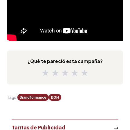
¿Qué te pareció esta campaña?
★
★
★
★
★
Tags:
Brandformance
BGH
Tarifas de Publicidad