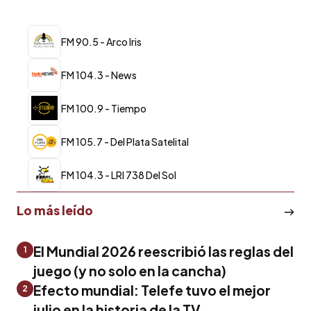
FM 90.5 - Arco Iris
FM 104.3 - News
FM 100.9 - Tiempo
FM 105.7 - Del Plata Satelital
FM 104.3 - LRI 738 Del Sol
Lo más leído
El Mundial 2026 reescribió las reglas del
1
juego (y no solo en la cancha)
Efecto mundial: Telefe tuvo el mejor
2
julio en la historia de la TV