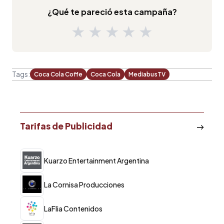
¿Qué te pareció esta campaña?
★
★
★
★
★
Tags:
Coca Cola Coffe
Coca Cola
MediabusTV
Tarifas de Publicidad
Kuarzo Entertainment Argentina
La Cornisa Producciones
LaFlia Contenidos