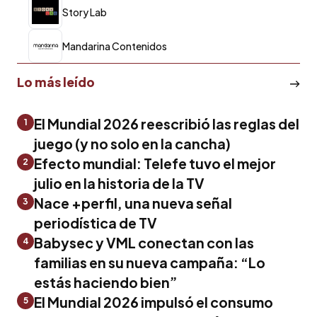
Story Lab
Mandarina Contenidos
Lo más leído
El Mundial 2026 reescribió las reglas del
1
juego (y no solo en la cancha)
Efecto mundial: Telefe tuvo el mejor
2
julio en la historia de la TV
Nace +perfil, una nueva señal
3
periodística de TV
Babysec y VML conectan con las
4
familias en su nueva campaña: “Lo
estás haciendo bien”
El Mundial 2026 impulsó el consumo
5