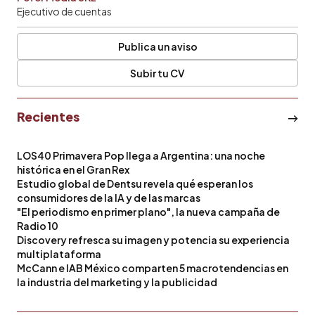
Ejecutivo de cuentas
Publica un aviso
Subir tu CV
Recientes
LOS40 Primavera Pop llega a Argentina: una noche
histórica en el Gran Rex
Estudio global de Dentsu revela qué esperan los
consumidores de la IA y de las marcas
"El periodismo en primer plano", la nueva campaña de
Radio 10
Discovery refresca su imagen y potencia su experiencia
multiplataforma
McCann e IAB México comparten 5 macrotendencias en
la industria del marketing y la publicidad