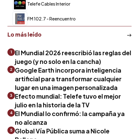
Telefe Cables Interior
FM 102.7 - Reencuentro
Lo más leído
El Mundial 2026 reescribió las reglas del
1
juego (y no solo en la cancha)
Google Earth incorpora inteligencia
2
artificial para transformar cualquier
lugar en una imagen personalizada
Efecto mundial: Telefe tuvo el mejor
3
julio en la historia de la TV
El Mundial lo confirmó: la campaña ya
4
no alcanza
Global Vía Pública suma a Nicole
5