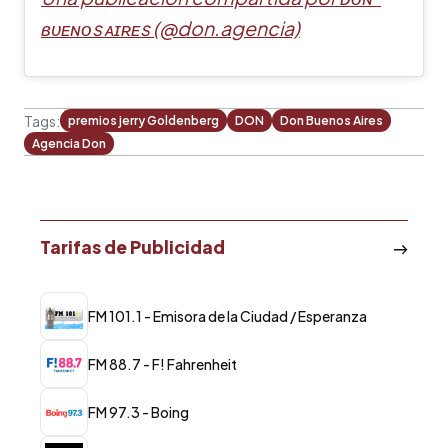
ʙᴜᴇɴᴏs ᴀɪʀᴇs (@don.agencia)
Tags:
premios jerry Goldenberg
DON
Don Buenos Aires
Agencia Don
Tarifas de Publicidad
FM 101.1 - Emisora de la Ciudad / Esperanza
FM 88.7 - F! Fahrenheit
FM 97.3 - Boing