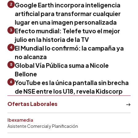
Google Earth incorpora inteligencia
2
artificial para transformar cualquier
lugar en una imagen personalizada
Efecto mundial: Telefe tuvo el mejor
3
julio en la historia de la TV
El Mundial lo confirmó: la campaña ya
4
no alcanza
Global Vía Pública suma a Nicole
5
Bellone
YouTube es la única pantalla sin brecha
6
de NSE entre los U18, revela Kidscorp
Ofertas Laborales
Ibexamedia
Asistente Comercial y Planificación