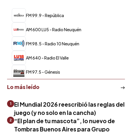
FM 99.9 - República
AM 600 LU5 - Radio Neuquén
FM 98.5 - Radio 10 Neuquén
AM 640 - Radio El Valle
FM 97.5 - Génesis
Lo más leído
El Mundial 2026 reescribió las reglas del
1
juego (y no solo en la cancha)
“El plan de tu mascota”, lo nuevo de
2
Tombras Buenos Aires para Grupo