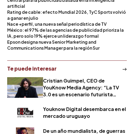
artificial
Rating de cable: efecto Mundial 2026, TyC Sports volvió
a ganar en julio
Nace +perfil, una nueva señal periodística de TV
México: el 97% de las agencias de publicidad prioriza la
IA, pero solo 19% ejerce un liderazgo formal
Epson designa nueva Senior Marketing and
Communications Manager para la región Sur
Te puede interesar
Cristian Guimpel, CEO de
YouKnow Media Agency: “La TV
3.0 es un escenario futurista
alcanzable en Argentina”
Youknow Digital desembarca en el
mercado uruguayo
De un año mundialista, de guerras