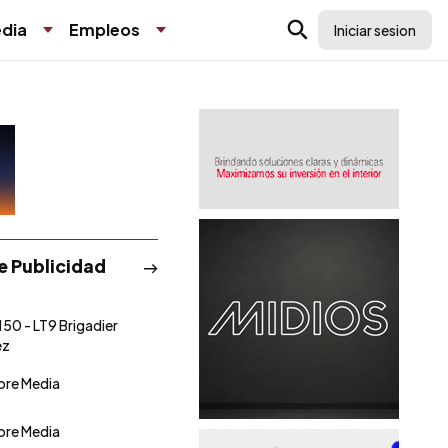
dia
Empleos
Iniciar sesion
de Publicidad
150 - LT9 Brigadier
ez
tore Media
tore Media