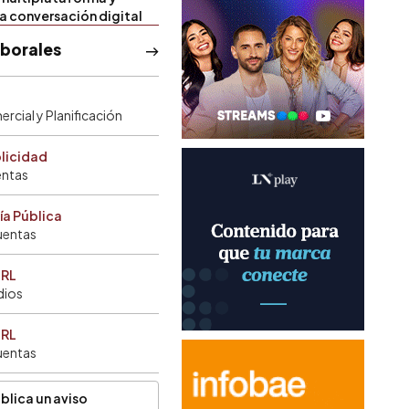
la conversación digital
aborales
rcial y Planificación
blicidad
entas
ía Pública
uentas
SRL
dios
SRL
uentas
blica un aviso