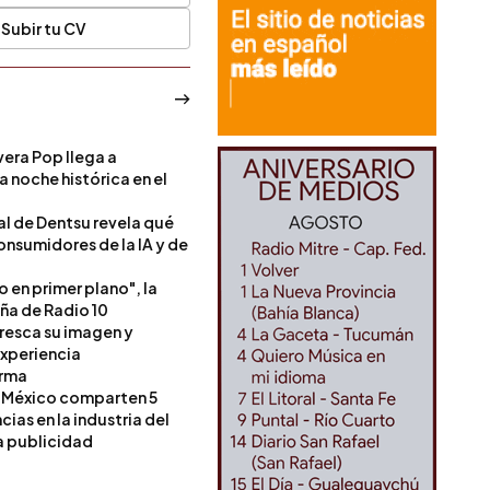
Subir tu CV
era Pop llega a
a noche histórica en el
l de Dentsu revela qué
onsumidores de la IA y de
o en primer plano", la
a de Radio 10
resca su imagen y
experiencia
orma
 México comparten 5
as en la industria del
a publicidad