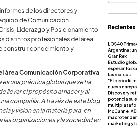
 informes de los directores y
l equipo de Comunicación
Recientes
Crisis, Liderazgo y Posicionamiento
s distintos profesionales del área
LOS40 Primav
de construir conocimiento y
Argentina: un
Gran Rex
Estudio globa
esperan los c
del área Comunicación Corporativa
las marcas
"El periodism
es una práctica global que se ha
nueva campañ
 llevar el propósito al hacer y al
Discovery ref
potencia su 
 una compañía. A través de este blog
multiplataf
a y visión en la materia para, en
McCann e IAB
macrotendenci
a las organizaciones y la sociedad en
marketing y l