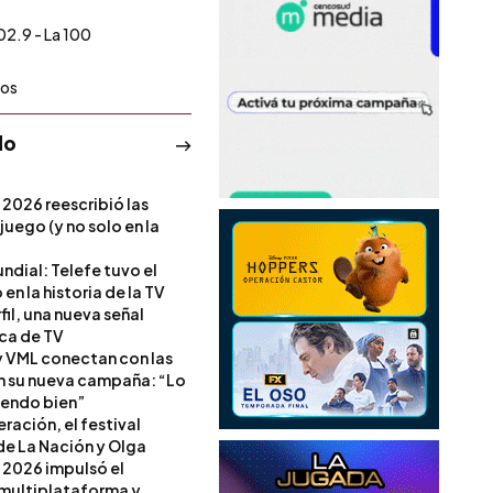
02.9 - La 100
ios
do
 2026 reescribió las
 juego (y no solo en la
ndial: Telefe tuvo el
 en la historia de la TV
il, una nueva señal
ica de TV
 VML conectan con las
en su nueva campaña: “Lo
iendo bien”
ración, el festival
de La Nación y Olga
 2026 impulsó el
multiplataforma y