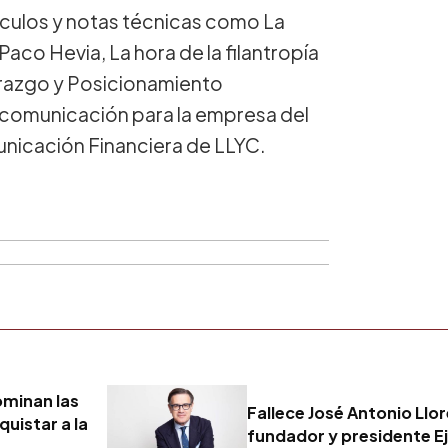
ículos y notas técnicas como La
co Hevia, La hora de la filantropía
erazgo y Posicionamiento
 comunicación para la empresa del
unicación Financiera de LLYC.
ominan las
Fallece José Antonio Llo
uistar a la
fundador y presidente E