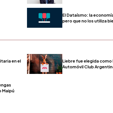
El Dataísmo: la economí
pero que no los utiliza bi
taria en el
Liebre fue elegida como 
Automóvil Club Argenti
tengas
o Maipú