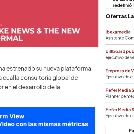
redefinió 
Ofertas L
Ibexamedia
Asistente Come
billboard pu
ejecutivo de v
ha estrenado su nueva plataforma
Empresa de V
cual la consultoría global de
Ejecutivo de c
 en el desarrollo de la
Fefer Media 
Planner de me
Fefer Media 
Ejecutivo de c
Pu