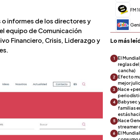
FM 1
 o informes de los directores y
Gen
a el equipo de Comunicación
vo Financiero, Crisis, Liderazgo y
Lo más leí
es.
El Mundial
1
reglas del
cancha)
Efecto mu
2
mejor julio
Nace +perf
3
periodíst
Babysec y
4
familias 
estás hac
Nace Gene
5
streamer 
El Mundial
6
consumo 