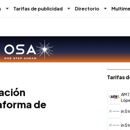
s
Tarifas de publicidad
Directorio
Multime
Tarifas 
ación
AM 1
Lóp
taforma de
in S
in S