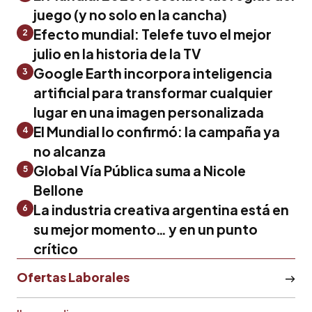
juego (y no solo en la cancha)
Efecto mundial: Telefe tuvo el mejor
2
julio en la historia de la TV
Google Earth incorpora inteligencia
3
artificial para transformar cualquier
lugar en una imagen personalizada
El Mundial lo confirmó: la campaña ya
4
no alcanza
Global Vía Pública suma a Nicole
5
Bellone
La industria creativa argentina está en
6
su mejor momento… y en un punto
crítico
Ofertas Laborales