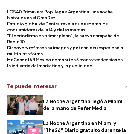
LOS40 Primavera Pop llega a Argentina: una noche
histórica en el Gran Rex
Estudio global de Dentsu revela qué esperan los
consumidores de la IA y de las marcas
"El periodismo en primer plano", la nueva campaña de
Radio 10
Discovery refresca su imagen y potencia su experiencia
multiplataforma
McCann e IAB México comparten 5 macrotendencias en
la industria del marketing y la publicidad
Te puede interesar
La Noche Argentina llegó a Miami
de la mano de Fefer Media
La Noche Argentina en Miami y
“The26” Diario gratuito durante la