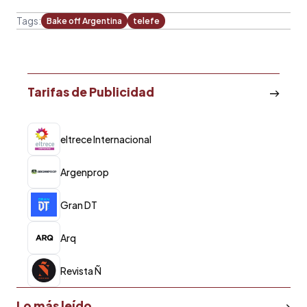
Tags:
Bake off Argentina
telefe
Tarifas de Publicidad
eltrece Internacional
Argenprop
Gran DT
Arq
Revista Ñ
Lo más leído