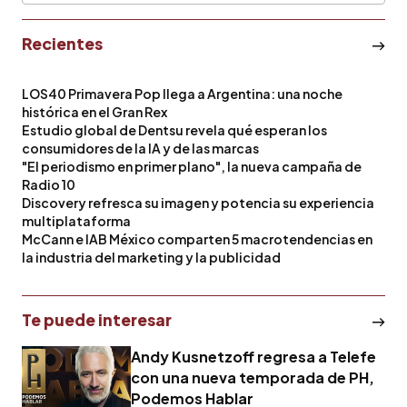
Recientes
LOS40 Primavera Pop llega a Argentina: una noche
histórica en el Gran Rex
Estudio global de Dentsu revela qué esperan los
consumidores de la IA y de las marcas
"El periodismo en primer plano", la nueva campaña de
Radio 10
Discovery refresca su imagen y potencia su experiencia
multiplataforma
McCann e IAB México comparten 5 macrotendencias en
la industria del marketing y la publicidad
Te puede interesar
Andy Kusnetzoff regresa a Telefe
con una nueva temporada de PH,
Podemos Hablar