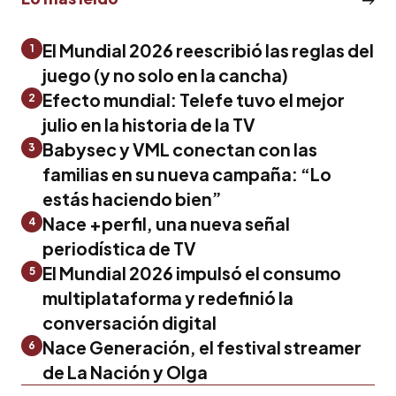
El Mundial 2026 reescribió las reglas del
1
juego (y no solo en la cancha)
Efecto mundial: Telefe tuvo el mejor
2
julio en la historia de la TV
Babysec y VML conectan con las
3
familias en su nueva campaña: “Lo
estás haciendo bien”
Nace +perfil, una nueva señal
4
periodística de TV
El Mundial 2026 impulsó el consumo
5
multiplataforma y redefinió la
conversación digital
Nace Generación, el festival streamer
6
de La Nación y Olga