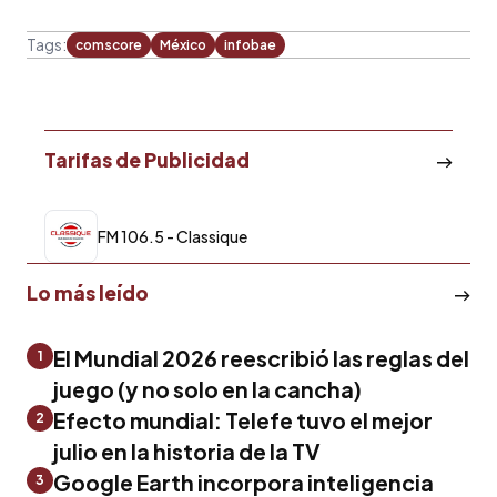
Tags:
comscore
México
infobae
Tarifas de Publicidad
FM 106.5 - Classique
Lo más leído
El Mundial 2026 reescribió las reglas del
1
juego (y no solo en la cancha)
Efecto mundial: Telefe tuvo el mejor
2
julio en la historia de la TV
Google Earth incorpora inteligencia
3