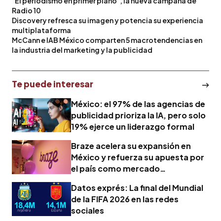
"El periodismo en primer plano", la nueva campaña de
Radio 10
Discovery refresca su imagen y potencia su experiencia
multiplataforma
McCann e IAB México comparten 5 macrotendencias en
la industria del marketing y la publicidad
Te puede interesar
México: el 97% de las agencias de
publicidad prioriza la IA, pero solo
19% ejerce un liderazgo formal
Braze acelera su expansión en
México y refuerza su apuesta por
el país como mercado
estratégico en América Latina
Datos exprés: La final del Mundial
de la FIFA 2026 en las redes
sociales