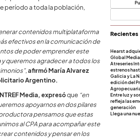
Pu
te período a toda la población,
enerar contenidos multiplataforma
Recientes
 más efectivos en la comunicación de
entos de poder emprender este
Hearst adqui
Global Medi
 y queremos agradecer a todos los
Atreseries In
timonios”
,
afirmó María Alvarez
estrenos hast
Galicia y La 
licitario Argentino.
edición del P
Agropecuari
 UNTREF Media, expresó
que
“en
Entre luz y s
refleja las e
ueremos apoyarnos en dos pilares
generación
la productora pensamos que estas
Llega una nue
s unimos al CPA para acompañar este
ear contenidos y pensar en los