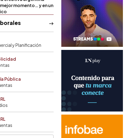
u mejor momento… y en un
tico
aborales
rcial y Planificación
blicidad
entas
ía Pública
uentas
SRL
dios
SRL
uentas