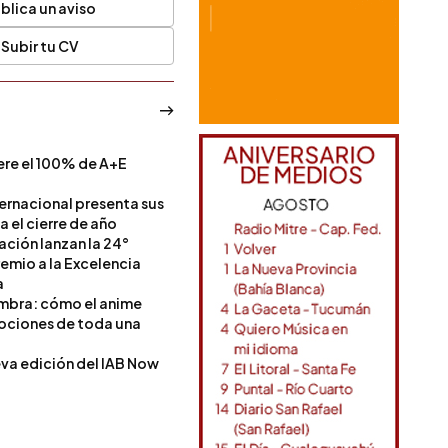
blica un aviso
Subir tu CV
ere el 100% de A+E
a
ternacional presenta sus
a el cierre de año
Nación lanzan la 24°
remio a la Excelencia
a
ombra: cómo el anime
mociones de toda una
va edición del IAB Now