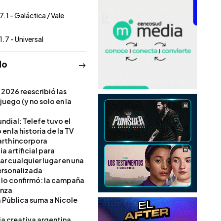
7.1 - Galáctica / Vale
1.7 - Universal
do
 2026 reescribió las
 juego (y no solo en la
ndial: Telefe tuvo el
 en la historia de la TV
rth incorpora
ia artificial para
ar cualquier lugar en una
rsonalizada
l lo confirmó: la campaña
anza
a Pública suma a Nicole
ia creativa argentina