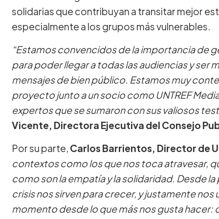
solidarias que contribuyan a transitar mejor es
especialmente a los grupos más vulnerables.
“Estamos convencidos de la importancia de g
para poder llegar a todas las audiencias y ser
mensajes de bien público. Estamos muy cont
proyecto junto a un socio como UNTREF Media
expertos que se sumaron con sus valiosos tes
Vicente, Directora Ejecutiva del Consejo Pub
Por su parte,
Carlos Barrientos, Director de
contextos como los que nos toca atravesar, q
como son la empatía y la solidaridad. Desde 
crisis nos sirven para crecer, y justamente no
momento desde lo que más nos gusta hacer: cr