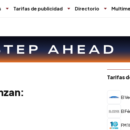
s
Tarifas de publicidad
Directorio
Multime
Tarifas 
nzan:
El Ve
El Fé
FM 1