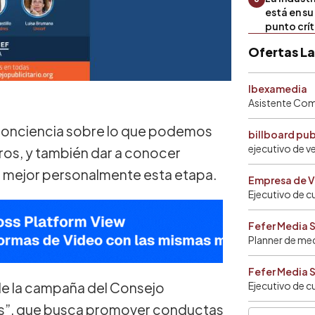
está en s
punto crí
Ofertas L
Ibexamedia
Asistente Come
r conciencia sobre lo que podemos
billboard pu
ejecutivo de v
ros, y también dar a conocer
r mejor personalmente esta etapa.
Empresa de V
Ejecutivo de c
Fefer Media 
Planner de me
Fefer Media 
 de la campaña del Consejo
Ejecutivo de c
ás”, que busca promover conductas