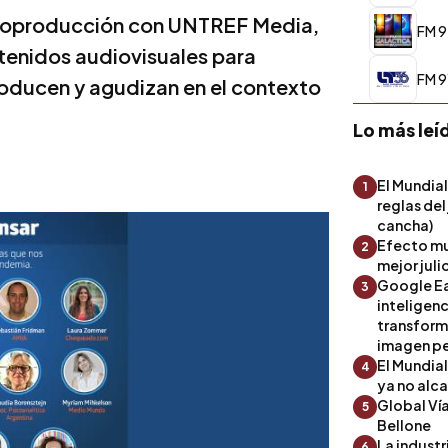
n coproducción con UNTREF Media,
FM 9
tenidos audiovisuales para
FM 9
oducen y agudizan en el contexto
Lo más leí
El Mundial
1
reglas del
cancha)
Efecto mu
2
mejor julio
Google Ea
3
inteligenc
transform
imagen pe
El Mundia
4
ya no alc
Global Ví
5
Bellone
La industr
6