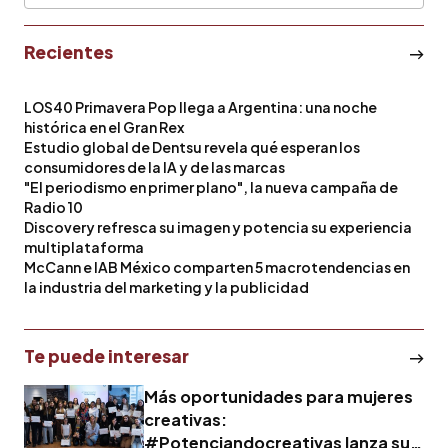
Recientes
LOS40 Primavera Pop llega a Argentina: una noche
histórica en el Gran Rex
Estudio global de Dentsu revela qué esperan los
consumidores de la IA y de las marcas
"El periodismo en primer plano", la nueva campaña de
Radio 10
Discovery refresca su imagen y potencia su experiencia
multiplataforma
McCann e IAB México comparten 5 macrotendencias en
la industria del marketing y la publicidad
Te puede interesar
Más oportunidades para mujeres
creativas:
#Potenciandocreativas lanza su