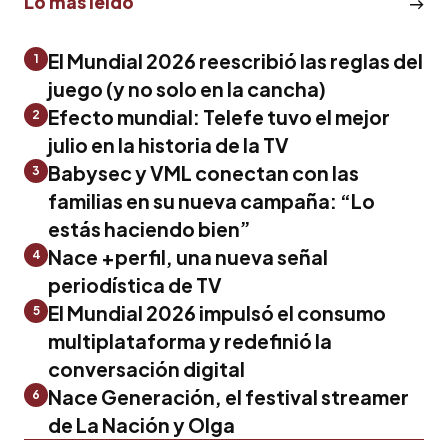
Lo más leído
El Mundial 2026 reescribió las reglas del
1
juego (y no solo en la cancha)
Efecto mundial: Telefe tuvo el mejor
2
julio en la historia de la TV
Babysec y VML conectan con las
3
familias en su nueva campaña: “Lo
estás haciendo bien”
Nace +perfil, una nueva señal
4
periodística de TV
El Mundial 2026 impulsó el consumo
5
multiplataforma y redefinió la
conversación digital
Nace Generación, el festival streamer
6
de La Nación y Olga