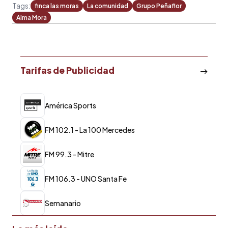
Tags:
finca las moras
La comunidad
Grupo Peñaflor
Alma Mora
Tarifas de Publicidad
América Sports
FM 102.1 - La 100 Mercedes
FM 99.3 - Mitre
FM 106.3 - UNO Santa Fe
Semanario