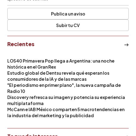
Publica un aviso
Subir tu CV
Recientes
LOS40 Primavera Pop llega a Argentina: una noche
histórica en el Gran Rex
Estudio global de Dentsu revela qué esperan los
consumidores de la IA y de las marcas
"El periodismo en primer plano", la nueva campaña de
Radio 10
Discovery refresca su imagen y potencia su experiencia
multiplataforma
McCann e IAB México comparten 5 macrotendencias en
la industria del marketing y la publicidad