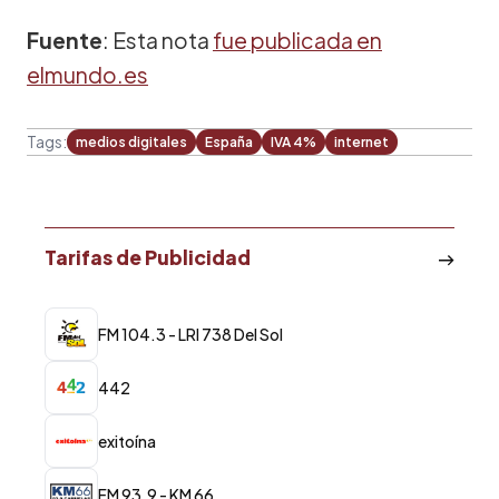
Fuente
: Esta nota
fue publicada en
elmundo.es
Tags:
medios digitales
España
IVA 4%
internet
Tarifas de Publicidad
FM 104.3 - LRI 738 Del Sol
442
exitoína
FM 93.9 - KM 66