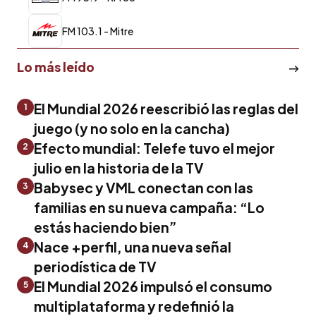
FM 103.1 - Mitre
Lo más leído
El Mundial 2026 reescribió las reglas del
1
juego (y no solo en la cancha)
Efecto mundial: Telefe tuvo el mejor
2
julio en la historia de la TV
Babysec y VML conectan con las
3
familias en su nueva campaña: “Lo
estás haciendo bien”
Nace +perfil, una nueva señal
4
periodística de TV
El Mundial 2026 impulsó el consumo
5
multiplataforma y redefinió la