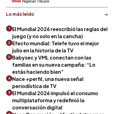
Nigerian Tribune
Lo más leído
El Mundial 2026 reescribió las reglas del
1
juego (y no solo en la cancha)
Efecto mundial: Telefe tuvo el mejor
2
julio en la historia de la TV
Babysec y VML conectan con las
3
familias en su nueva campaña: “Lo
estás haciendo bien”
Nace +perfil, una nueva señal
4
periodística de TV
El Mundial 2026 impulsó el consumo
5
multiplataforma y redefinió la
conversación digital
6