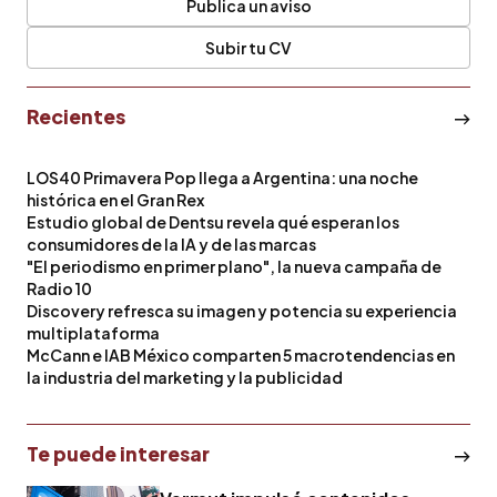
Publica un aviso
Subir tu CV
Recientes
LOS40 Primavera Pop llega a Argentina: una noche
histórica en el Gran Rex
Estudio global de Dentsu revela qué esperan los
consumidores de la IA y de las marcas
"El periodismo en primer plano", la nueva campaña de
Radio 10
Discovery refresca su imagen y potencia su experiencia
multiplataforma
McCann e IAB México comparten 5 macrotendencias en
la industria del marketing y la publicidad
Te puede interesar