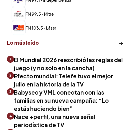
FM 99.5 - Mitre
FM 103.5 - Láser
Lo más leído
El Mundial 2026 reescribió las reglas del
1
juego (y no solo en la cancha)
Efecto mundial: Telefe tuvo el mejor
2
julio en la historia de la TV
Babysec y VML conectan con las
3
familias en su nueva campaña: “Lo
estás haciendo bien”
Nace +perfil, una nueva señal
4
periodística de TV