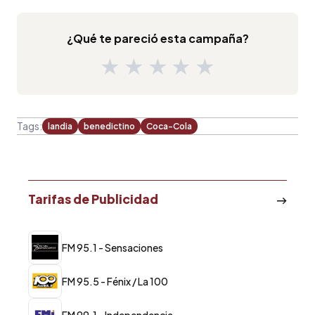
¿Qué te pareció esta campaña?
★
★
★
★
★
Tags:
landia
benedictino
Coca-Cola
Tarifas de Publicidad
FM 95.1 - Sensaciones
FM 95.5 - Fénix / La 100
FM 99.1 - Independencia