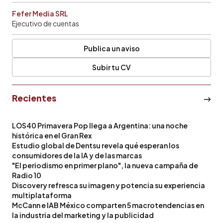
Fefer Media SRL
Ejecutivo de cuentas
Publica un aviso
Subir tu CV
Recientes
LOS40 Primavera Pop llega a Argentina: una noche
histórica en el Gran Rex
Estudio global de Dentsu revela qué esperan los
consumidores de la IA y de las marcas
"El periodismo en primer plano", la nueva campaña de
Radio 10
Discovery refresca su imagen y potencia su experiencia
multiplataforma
McCann e IAB México comparten 5 macrotendencias en
la industria del marketing y la publicidad