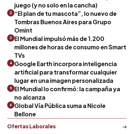
juego (y no solo en la cancha)
“El plan de tu mascota”, lo nuevo de
2
Tombras Buenos Aires para Grupo
Omint
El Mundial impulsó más de 1.200
3
millones de horas de consumo en Smart
TVs
Google Earth incorpora inteligencia
4
artificial para transformar cualquier
lugar en una imagen personalizada
El Mundial lo confirmó: la campaña ya
5
no alcanza
Global Vía Pública suma a Nicole
6
Bellone
Ofertas Laborales