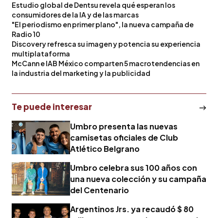
Estudio global de Dentsu revela qué esperan los
consumidores de la IA y de las marcas
"El periodismo en primer plano", la nueva campaña de
Radio 10
Discovery refresca su imagen y potencia su experiencia
multiplataforma
McCann e IAB México comparten 5 macrotendencias en
la industria del marketing y la publicidad
Te puede interesar
Umbro presenta las nuevas
camisetas oficiales de Club
Atlético Belgrano
Umbro celebra sus 100 años con
una nueva colección y su campaña
del Centenario
Argentinos Jrs. ya recaudó $ 80