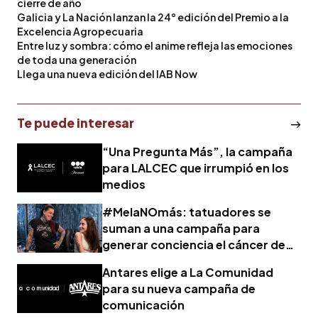
cierre de año
Galicia y La Nación lanzan la 24° edición del Premio a la
Excelencia Agropecuaria
Entre luz y sombra: cómo el anime refleja las emociones
de toda una generación
Llega una nueva edición del IAB Now
Te puede interesar
“Una Pregunta Más”, la campaña
para LALCEC que irrumpió en los
medios
#MelaNOmás: tatuadores se
suman a una campaña para
generar conciencia el cáncer de
piel
Antares elige a La Comunidad
para su nueva campaña de
comunicación