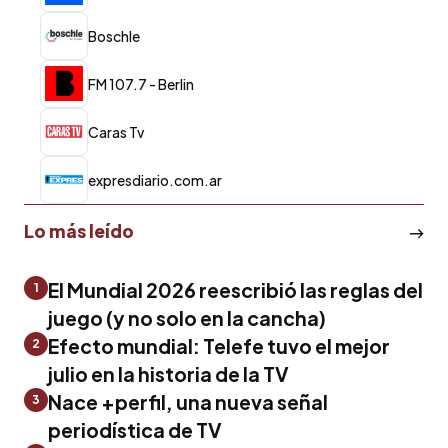
Boschle
FM 107.7 - Berlin
Caras Tv
expresdiario.com.ar
Lo más leído
El Mundial 2026 reescribió las reglas del
1
juego (y no solo en la cancha)
Efecto mundial: Telefe tuvo el mejor
2
julio en la historia de la TV
Nace +perfil, una nueva señal
3
periodística de TV