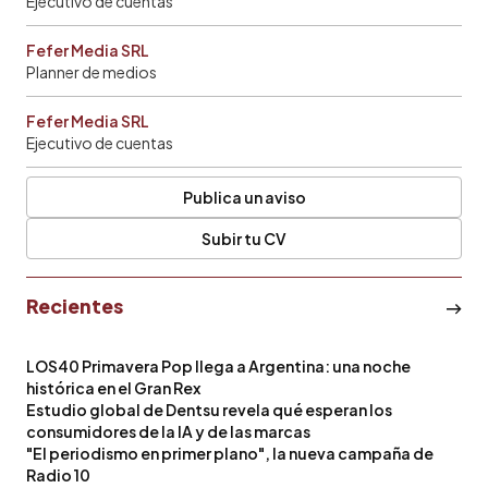
Ejecutivo de cuentas
Fefer Media SRL
Planner de medios
Fefer Media SRL
Ejecutivo de cuentas
Publica un aviso
Subir tu CV
Recientes
LOS40 Primavera Pop llega a Argentina: una noche
histórica en el Gran Rex
Estudio global de Dentsu revela qué esperan los
consumidores de la IA y de las marcas
"El periodismo en primer plano", la nueva campaña de
Radio 10