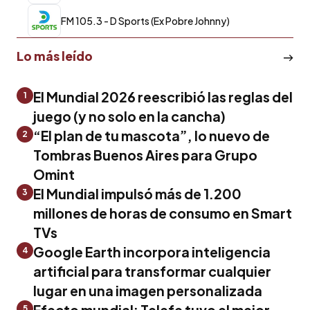
FM 105.3 - D Sports (Ex Pobre Johnny)
Lo más leído
El Mundial 2026 reescribió las reglas del
1
juego (y no solo en la cancha)
“El plan de tu mascota”, lo nuevo de
2
Tombras Buenos Aires para Grupo
Omint
El Mundial impulsó más de 1.200
3
millones de horas de consumo en Smart
TVs
Google Earth incorpora inteligencia
4
artificial para transformar cualquier
lugar en una imagen personalizada
Efecto mundial: Telefe tuvo el mejor
5