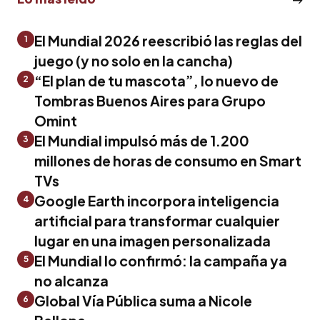
El Mundial 2026 reescribió las reglas del
1
juego (y no solo en la cancha)
“El plan de tu mascota”, lo nuevo de
2
Tombras Buenos Aires para Grupo
Omint
El Mundial impulsó más de 1.200
3
millones de horas de consumo en Smart
TVs
Google Earth incorpora inteligencia
4
artificial para transformar cualquier
lugar en una imagen personalizada
El Mundial lo confirmó: la campaña ya
5
no alcanza
Global Vía Pública suma a Nicole
6