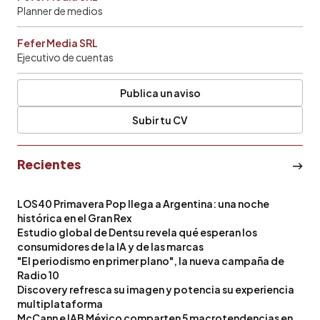
Planner de medios
Fefer Media SRL
Ejecutivo de cuentas
Publica un aviso
Subir tu CV
Recientes
LOS40 Primavera Pop llega a Argentina: una noche
histórica en el Gran Rex
Estudio global de Dentsu revela qué esperan los
consumidores de la IA y de las marcas
"El periodismo en primer plano", la nueva campaña de
Radio 10
Discovery refresca su imagen y potencia su experiencia
multiplataforma
McCann e IAB México comparten 5 macrotendencias en