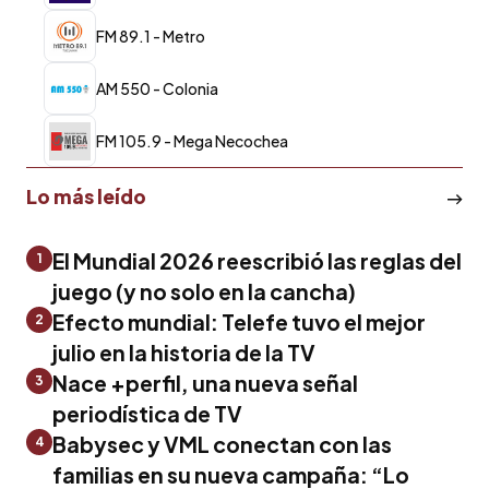
FM 89.1 - Metro
AM 550 - Colonia
FM 105.9 - Mega Necochea
Lo más leído
El Mundial 2026 reescribió las reglas del
1
juego (y no solo en la cancha)
Efecto mundial: Telefe tuvo el mejor
2
julio en la historia de la TV
Nace +perfil, una nueva señal
3
periodística de TV
Babysec y VML conectan con las
4
familias en su nueva campaña: “Lo